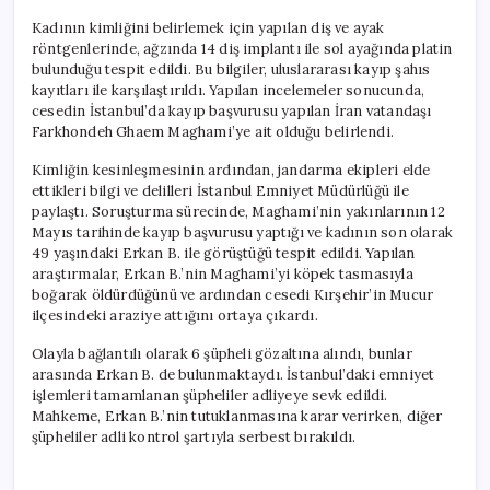
Kadının kimliğini belirlemek için yapılan diş ve ayak
röntgenlerinde, ağzında 14 diş implantı ile sol ayağında platin
bulunduğu tespit edildi. Bu bilgiler, uluslararası kayıp şahıs
kayıtları ile karşılaştırıldı. Yapılan incelemeler sonucunda,
cesedin İstanbul’da kayıp başvurusu yapılan İran vatandaşı
Farkhondeh Ghaem Maghami’ye ait olduğu belirlendi.
Kimliğin kesinleşmesinin ardından, jandarma ekipleri elde
ettikleri bilgi ve delilleri İstanbul Emniyet Müdürlüğü ile
paylaştı. Soruşturma sürecinde, Maghami’nin yakınlarının 12
Mayıs tarihinde kayıp başvurusu yaptığı ve kadının son olarak
49 yaşındaki Erkan B. ile görüştüğü tespit edildi. Yapılan
araştırmalar, Erkan B.’nin Maghami’yi köpek tasmasıyla
boğarak öldürdüğünü ve ardından cesedi Kırşehir’in Mucur
ilçesindeki araziye attığını ortaya çıkardı.
Olayla bağlantılı olarak 6 şüpheli gözaltına alındı, bunlar
arasında Erkan B. de bulunmaktaydı. İstanbul’daki emniyet
işlemleri tamamlanan şüpheliler adliyeye sevk edildi.
Mahkeme, Erkan B.’nin tutuklanmasına karar verirken, diğer
şüpheliler adli kontrol şartıyla serbest bırakıldı.