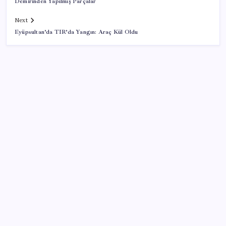
Demirinden Yapılmış Parçalar
Next
Eyüpsultan’da TIR’da Yangın: Araç Kül Oldu
SON YAZILAR
Bir tarafta lüks bir tarafta yoksulluk büyüyor
Yargıtay’dan kritik karar: SGK emekliye faiz
ödeyecek!
ABD tarım dışı istihdam verisinde negatif sürpriz
PS5 Pro için PSSR 2.0 Güncellemesi Yolda: Tüm