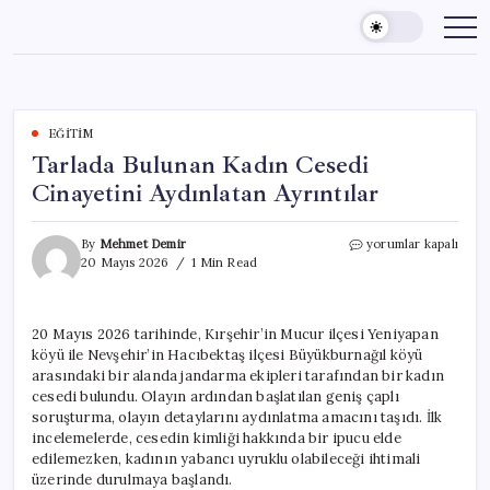
Skip
to
content
EĞITIM
Tarlada Bulunan Kadın Cesedi
Cinayetini Aydınlatan Ayrıntılar
Tarlada
By
Mehmet Demir
yorumlar kapalı
Bulunan
20 Mayıs 2026
1 Min Read
Kadın
Cesedi
Cinayetini
20 Mayıs 2026 tarihinde, Kırşehir’in Mucur ilçesi Yeniyapan
Aydınlatan
köyü ile Nevşehir’in Hacıbektaş ilçesi Büyükburnağıl köyü
Ayrıntılar
için
arasındaki bir alanda jandarma ekipleri tarafından bir kadın
cesedi bulundu. Olayın ardından başlatılan geniş çaplı
soruşturma, olayın detaylarını aydınlatma amacını taşıdı. İlk
incelemelerde, cesedin kimliği hakkında bir ipucu elde
edilemezken, kadının yabancı uyruklu olabileceği ihtimali
üzerinde durulmaya başlandı.