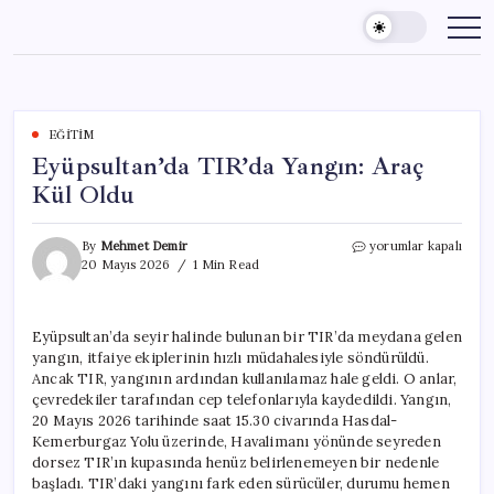
Skip
to
content
EĞITIM
Eyüpsultan’da TIR’da Yangın: Araç
Kül Oldu
Eyüpsultan’da
By
Mehmet Demir
yorumlar kapalı
TIR’da
20 Mayıs 2026
1 Min Read
Yangın:
Araç
Kül
Eyüpsultan’da seyir halinde bulunan bir TIR’da meydana gelen
Oldu
yangın, itfaiye ekiplerinin hızlı müdahalesiyle söndürüldü.
için
Ancak TIR, yangının ardından kullanılamaz hale geldi. O anlar,
çevredekiler tarafından cep telefonlarıyla kaydedildi. Yangın,
20 Mayıs 2026 tarihinde saat 15.30 civarında Hasdal-
Kemerburgaz Yolu üzerinde, Havalimanı yönünde seyreden
dorsez TIR’ın kupasında henüz belirlenemeyen bir nedenle
başladı. TIR’daki yangını fark eden sürücüler, durumu hemen