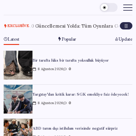
Skip
to
content
SSR 2.0 Güncellemesi Yolda: Tüm Oyunlara Geliyor
7 Ağus
EXCLUSIVE
Latest
Popular
Update
Bir tarafta lüks bir tarafta yoksulluk büyüyor
8 Ağustos 2026
0
Yargıtay’dan kritik karar: SGK emekliye faiz ödeyecek!
8 Ağustos 2026
0
ABD tarım dışı istihdam verisinde negatif sürpriz