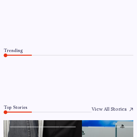
EĞITIM
Bir tarafta lüks bir tarafta yoksulluk
büyüyor
By
Mehmet Demir
8 Ağustos 2026
Trending
Bir tarafta lüks bir tarafta yoksulluk büyüyor
8 Ağustos 2026
0
Top Stories
View All Stories