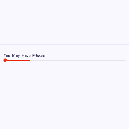
Eğitim
Ekonomi
Haber
Sağlık
Teknoloji
You May Have Missed