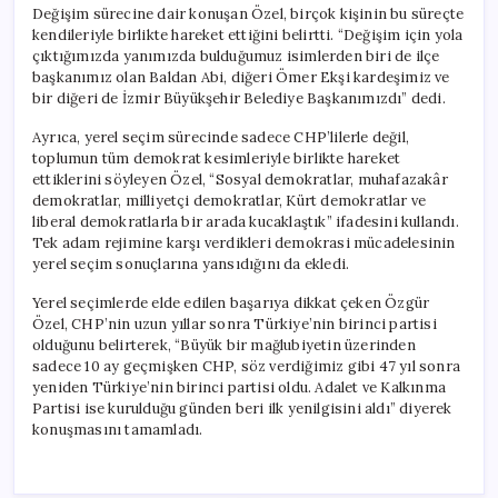
Değişim sürecine dair konuşan Özel, birçok kişinin bu süreçte
kendileriyle birlikte hareket ettiğini belirtti. “Değişim için yola
çıktığımızda yanımızda bulduğumuz isimlerden biri de ilçe
başkanımız olan Baldan Abi, diğeri Ömer Ekşi kardeşimiz ve
bir diğeri de İzmir Büyükşehir Belediye Başkanımızdı” dedi.
Ayrıca, yerel seçim sürecinde sadece CHP’lilerle değil,
toplumun tüm demokrat kesimleriyle birlikte hareket
ettiklerini söyleyen Özel, “Sosyal demokratlar, muhafazakâr
demokratlar, milliyetçi demokratlar, Kürt demokratlar ve
liberal demokratlarla bir arada kucaklaştık” ifadesini kullandı.
Tek adam rejimine karşı verdikleri demokrasi mücadelesinin
yerel seçim sonuçlarına yansıdığını da ekledi.
Yerel seçimlerde elde edilen başarıya dikkat çeken Özgür
Özel, CHP’nin uzun yıllar sonra Türkiye’nin birinci partisi
olduğunu belirterek, “Büyük bir mağlubiyetin üzerinden
sadece 10 ay geçmişken CHP, söz verdiğimiz gibi 47 yıl sonra
yeniden Türkiye’nin birinci partisi oldu. Adalet ve Kalkınma
Partisi ise kurulduğu günden beri ilk yenilgisini aldı” diyerek
konuşmasını tamamladı.