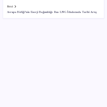
Next
Avrupa Birliği’nin Enerji Bağımlılığı: Rus LNG İthalatında Tarihi Artış
SON YAZILAR
ABD tarım dışı istihdam verisinde negatif sürpriz
PS5 Pro için PSSR 2.0 Güncellemesi Yolda: Tüm
Oyunlara Geliyor
Küresel gıda fiyatları son 3 yılın zirvesine tırmandı
Meta’nın Yapay Zeka Modeli Dışarı Sızdı: Siber