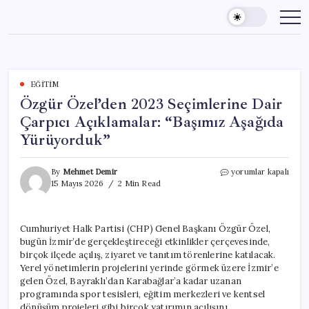
Skip
to
content
EĞITIM
Özgür Özel’den 2023 Seçimlerine Dair
Çarpıcı Açıklamalar: “Başımız Aşağıda
Yürüyorduk”
Özgür
By
Mehmet Demir
yorumlar kapalı
Özel’den
15 Mayıs 2026
2 Min Read
2023
Seçimlerine
Dair
Cumhuriyet Halk Partisi (CHP) Genel Başkanı Özgür Özel,
Çarpıcı
bugün İzmir’de gerçekleştireceği etkinlikler çerçevesinde,
Açıklamalar:
“Başımız
birçok ilçede açılış, ziyaret ve tanıtım törenlerine katılacak.
Aşağıda
Yerel yönetimlerin projelerini yerinde görmek üzere İzmir’e
Yürüyorduk”
gelen Özel, Bayraklı’dan Karabağlar’a kadar uzanan
için
programında spor tesisleri, eğitim merkezleri ve kentsel
dönüşüm projeleri gibi birçok yatırımın açılışını