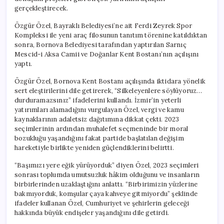
gerçekleştirecek.
Özgür Özel, Bayraklı Belediyesi’ne ait Ferdi Zeyrek Spor
Kompleksi ile yeni araç filosunun tanıtım törenine katıldıktan
sonra, Bornova Belediyesi tarafından yaptırılan Sarnıç
Mescid-i Aksa Camii ve Doğanlar Kent Bostanı’nın açılışını
yaptı.
Özgür Özel, Bornova Kent Bostanı açılışında iktidara yönelik
sert eleştirilerini dile getirerek, “Silkeleyenlere söylüyoruz…
durduramazsınız” ifadelerini kullandı. İzmir’in yeterli
yatırımları alamadığını vurgulayan Özel, vergi ve kamu
kaynaklarının adaletsiz dağıtımına dikkat çekti. 2023
seçimlerinin ardından muhalefet seçmeninde bir moral
bozukluğu yaşandığını fakat partide başlatılan değişim
hareketiyle birlikte yeniden güçlendiklerini belirtti.
“Başımızı yere eğik yürüyorduk” diyen Özel, 2023 seçimleri
sonrası toplumda umutsuzluk hâkim olduğunu ve insanların
birbirlerinden uzaklaştığını anlattı. “Birbirimizin yüzlerine
bakmıyorduk, komşular çaya kahveye gitmiyordu” şeklinde
ifadeler kullanan Özel, Cumhuriyet ve şehirlerin geleceği
hakkında büyük endişeler yaşandığını dile getirdi.