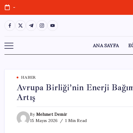
Skip
-
to
content
https://www.facebook.com/
https://twitter.com/
https://t.me/
https://www.instagram.com/
https://youtube.com/
ANA SAYFA
E
HABER
Avrupa Birliği’nin Enerji Bağım
Artış
By
Mehmet Demir
15 Mayıs 2026
1 Min Read