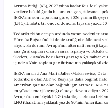
Avrupa Birliği (AB), 2027 yılına kadar Rus fosil y
verilere bakıldığında bu amacın gerçekleşmesi p
IEEFA’nın son raporuna göre, 2026 yılının ilk çeyre
(LNG) ithalatı, bir önceki döneme kıyasla yüzde 16 
Tedarikteki bu artışın ardında yatan nedenler aras
Hürmüz Boğazı’ndaki deniz trafiğini etkilemesi ve 
alıyor. Bu durum, Avrupa’nın alternatif enerji kayn
ana giriş kapıları olan Fransa, İspanya ve Belçika
ülkeleri, Rusya’ya boru hattı gazı için 5,9 milyar eu
içinde AB’nin toplam gaz ihtiyacının yaklaşık yüzde
IEEFA analisti Ana Maria Jaller-Makarewicz, Orta D
tedarikçisi olan ABD ve Rusya’ya daha bağımlı hale 
Amerikan gazına olan bağımlılığın artması. ABD’nin
en yüksek enerji kaynağı olmaya devam ediyor. 2026
Avrupa’nın en büyük LNG tedarikçisi olması beklen
LNG ithalatının yaklaşık yüzde 80’inin Amerikan k