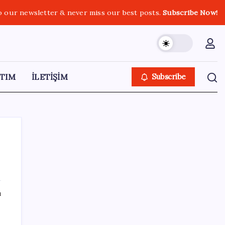
o our newsletter & never miss our best posts.
Subscribe Now!
TIM
İLETİŞİM
Subscribe
SON YAZILAR
ı
Türksat 3A Emekli Oluyor: SD Yayınlar
Bitiyor mu?