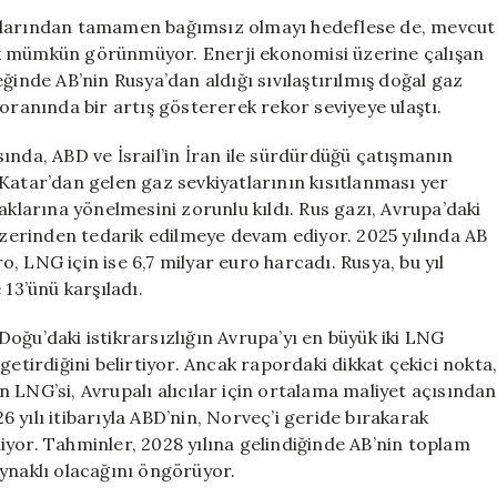
Rus
akıtlarından tamamen bağımsız olmayı hedeflese de, mevcut
LNG
ek mümkün görünmüyor. Enerji ekonomisi üzerine çalışan
İthalatında
ğinde AB’nin Rusya’dan aldığı sıvılaştırılmış doğal gaz
Tarihi
oranında bir artış göstererek rekor seviyeye ulaştı.
Artış
için
ında, ABD ve İsrail’in İran ile sürdürdüğü çatışmanın
Katar’dan gelen gaz sevkiyatlarının kısıtlanması yer
aklarına yönelmesini zorunlu kıldı. Rus gazı, Avrupa’daki
 üzerinden tedarik edilmeye devam ediyor. 2025 yılında AB
ro, LNG için ise 6,7 milyar euro harcadı. Rusya, bu yıl
 13’ünü karşıladı.
oğu’daki istikrarsızlığın Avrupa’yı en büyük iki LNG
getirdiğini belirtiyor. Ancak rapordaki dikkat çekici nokta
 LNG’si, Avrupalı alıcılar için ortalama maliyet açısından
 yılı itibarıyla ABD’nin, Norveç’i geride bırakarak
iyor. Tahminler, 2028 yılına gelindiğinde AB’nin toplam
aynaklı olacağını öngörüyor.