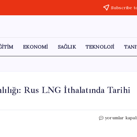
Subscribe t
ĞİTİM
EKONOMİ
SAĞLIK
TEKNOLOJİ
TANI
lılığı: Rus LNG İthalatında Tarihi
Avrupa
yorumlar kapal
Birliği’nin
Enerji
Bağımlılığı: