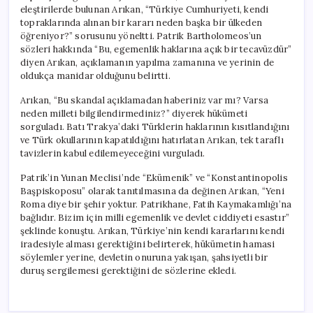
eleştirilerde bulunan Arıkan, “Türkiye Cumhuriyeti, kendi
topraklarında alınan bir kararı neden başka bir ülkeden
öğreniyor?” sorusunu yöneltti. Patrik Bartholomeos’un
sözleri hakkında “Bu, egemenlik haklarına açık bir tecavüzdür”
diyen Arıkan, açıklamanın yapılma zamanına ve yerinin de
oldukça manidar olduğunu belirtti.
Arıkan, “Bu skandal açıklamadan haberiniz var mı? Varsa
neden milleti bilgilendirmediniz?” diyerek hükümeti
sorguladı. Batı Trakya’daki Türklerin haklarının kısıtlandığını
ve Türk okullarının kapatıldığını hatırlatan Arıkan, tek taraflı
tavizlerin kabul edilemeyeceğini vurguladı.
Patrik’in Yunan Meclisi’nde “Ekümenik” ve “Konstantinopolis
Başpiskoposu” olarak tanıtılmasına da değinen Arıkan, “Yeni
Roma diye bir şehir yoktur. Patrikhane, Fatih Kaymakamlığı’na
bağlıdır. Bizim için milli egemenlik ve devlet ciddiyeti esastır”
şeklinde konuştu. Arıkan, Türkiye’nin kendi kararlarını kendi
iradesiyle alması gerektiğini belirterek, hükümetin hamasi
söylemler yerine, devletin onuruna yakışan, şahsiyetli bir
duruş sergilemesi gerektiğini de sözlerine ekledi.