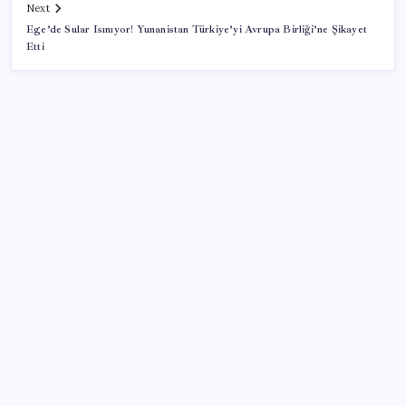
Next
Ege’de Sular Isınıyor! Yunanistan Türkiye’yi Avrupa Birliği’ne Şikayet
Etti
SON YAZILAR
Bir tarafta lüks bir tarafta yoksulluk büyüyor
Yargıtay’dan kritik karar: SGK emekliye faiz
ödeyecek!
ABD tarım dışı istihdam verisinde negatif sürpriz
PS5 Pro için PSSR 2.0 Güncellemesi Yolda: Tüm