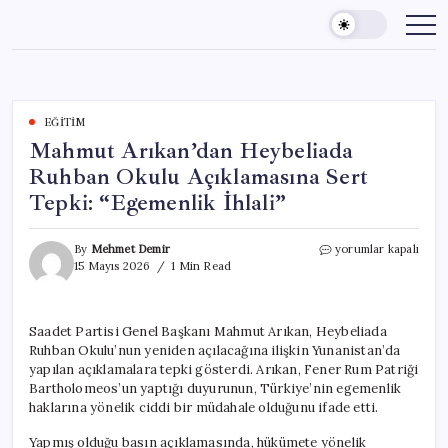
Skip
to
content
EĞITIM
Mahmut Arıkan’dan Heybeliada
Ruhban Okulu Açıklamasına Sert
Tepki: “Egemenlik İhlali”
Mahmut
By
Mehmet Demir
yorumlar kapalı
Arıkan’dan
15 Mayıs 2026
1 Min Read
Heybeliada
Ruhban
Okulu
Saadet Partisi Genel Başkanı Mahmut Arıkan, Heybeliada
Açıklamasına
Ruhban Okulu’nun yeniden açılacağına ilişkin Yunanistan’da
Sert
Tepki:
yapılan açıklamalara tepki gösterdi. Arıkan, Fener Rum Patriği
“Egemenlik
Bartholomeos’un yaptığı duyurunun, Türkiye’nin egemenlik
İhlali”
haklarına yönelik ciddi bir müdahale olduğunu ifade etti.
için
Yapmış olduğu basın açıklamasında, hükümete yönelik