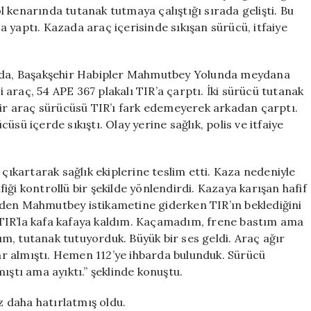
Araçtan
yol kenarında tutanak tutmaya çalıştığı sırada gelişti. Bu
Kurtarıldı
 yaptı. Kazada araç içerisinde sıkışan sürücü, itfaiye
için
rında, Başakşehir Habipler Mahmutbey Yolunda meydana
ri araç, 54 APE 367 plakalı TIR’a çarptı. İki sürücü tutanak
bir araç sürücüsü TIR’ı fark edemeyerek arkadan çarptı.
sü içerde sıkıştı. Olay yerine sağlık, polis ve itfaiye
 çıkartarak sağlık ekiplerine teslim etti. Kaza nedeniyle
afiği kontrollü bir şekilde yönlendirdi. Kazaya karışan hafif
rden Mahmutbey istikametine giderken TIR’ın beklediğini
TIR’la kafa kafaya kaldım. Kaçamadım, frene bastım ama
m, tutanak tutuyorduk. Büyük bir ses geldi. Araç ağır
sar almıştı. Hemen 112’ye ihbarda bulunduk. Sürücü
ıştı ama ayıktı.” şeklinde konuştu.
ez daha hatırlatmış oldu.