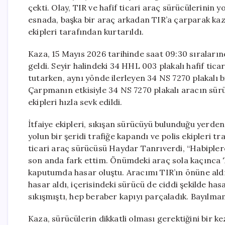
çekti. Olay, TIR ve hafif ticari araç sürücülerinin 
esnada, başka bir araç arkadan TIR’a çarparak kaza
ekipleri tarafından kurtarıldı.
Kaza, 15 Mayıs 2026 tarihinde saat 09:30 sırala
geldi. Seyir halindeki 34 HHL 003 plakalı hafif tica
tutarken, aynı yönde ilerleyen 34 NS 7270 plakalı 
Çarpmanın etkisiyle 34 NS 7270 plakalı aracın sürücü
ekipleri hızla sevk edildi.
İtfaiye ekipleri, sıkışan sürücüyü bulunduğu yerden
yolun bir şeridi trafiğe kapandı ve polis ekipleri tr
ticari araç sürücüsü Haydar Tanrıverdi, “Habiple
son anda fark ettim. Önümdeki araç sola kaçınca 
kaputumda hasar oluştu. Aracımı TIR’ın önüne aldı
hasar aldı, içerisindeki sürücü de ciddi şekilde ha
sıkışmıştı, hep beraber kapıyı parçaladık. Bayılmam
Kaza, sürücülerin dikkatli olması gerektiğini bir k