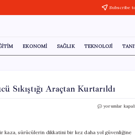
Subscribe t
ĞİTİM
EKONOMİ
SAĞLIK
TEKNOLOJİ
TANI
cü Sıkıştığı Araçtan Kurtarıldı
Başakşehir’de
yorumlar kapal
TIR
Kazası:
Sürücü
Sıkıştığı
 kaza, sürücülerin dikkatini bir kez daha yol güvenliğine