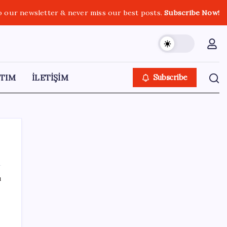
o our newsletter & never miss our best posts.
Subscribe Now!
TIM
İLETİŞİM
Subscribe
ı
SON YAZILAR
Türksat 3A Emekli Oluyor: SD Yayınlar
Bitiyor mu?