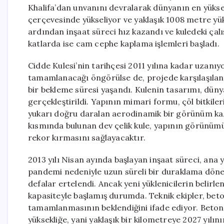
Khalifa’dan unvanını devralarak dünyanın en yüksek
çerçevesinde yükseliyor ve yaklaşık 1008 metre yük
ardından inşaat süreci hız kazandı ve kuledeki çalış
katlarda ise cam cephe kaplama işlemleri başladı.
Cidde Kulesi’nin tarihçesi 2011 yılına kadar uzanıy
tamamlanacağı öngörülse de, projede karşılaşılan t
bir bekleme süresi yaşandı. Kulenin tasarımı, dü
gerçekleştirildi. Yapının mimari formu, çöl bitkil
yukarı doğru daralan aerodinamik bir görünüm kaz
kısmında bulunan dev çelik kule, yapının görünüm
rekor kırmasını sağlayacaktır.
2013 yılı Nisan ayında başlayan inşaat süreci, ana
pandemi nedeniyle uzun süreli bir duraklama dönemin
defalar ertelendi. Ancak yeni yüklenicilerin belirl
kapasiteyle başlamış durumda. Teknik ekipler, bet
tamamlanmasının beklendiğini ifade ediyor. Beton
yüksekliğe, yani yaklaşık bir kilometreye 2027 yılın