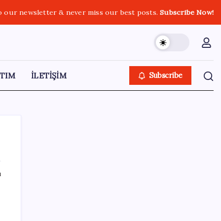
o our newsletter & never miss our best posts.
Subscribe Now!
TIM
İLETİŞİM
Subscribe
ı
SON YAZILAR
Muhalefet ikinci çözüm sürecine ne diyor?
Aceleye ve çelişkilere eleştiri, barışa destek