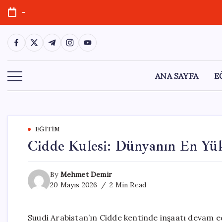
Skip
-
to
content
https://www.facebook.com/
https://twitter.com/
https://t.me/
https://www.instagram.com/
https://youtube.com/
ANA SAYFA
E
EĞITIM
Cidde Kulesi: Dünyanın En Yük
By
Mehmet Demir
20 Mayıs 2026
2 Min Read
Suudi Arabistan’ın Cidde kentinde inşaatı devam 