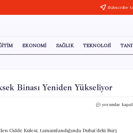
Subscribe t
ĞİTİM
EKONOMİ
SAĞLIK
TEKNOLOJİ
TANI
sek Binası Yeniden Yükseliyor
Cidde
yorumlar kapal
Kulesi:
Dünyanın
En
Yüksek
eden Cidde Kulesi, tamamlandığında Dubai’deki Burj