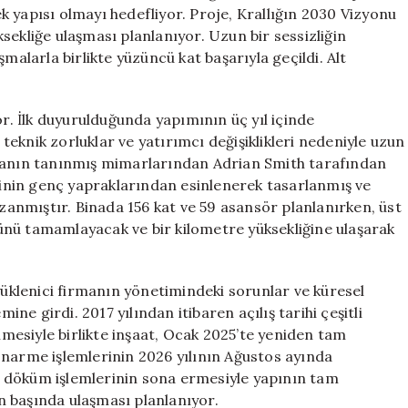
Binası
 yapısı olmayı hedefliyor. Proje, Krallığın 2030 Vizyonu
Yeniden
sekliğe ulaşması planlanıyor. Uzun bir sessizliğin
Yükseliyor
malarla birlikte yüzüncü kat başarıyla geçildi. Alt
için
or. İlk duyurulduğunda yapımının üç yıl içinde
eknik zorluklar ve yatırımcı değişiklikleri nedeniyle uzun
nyanın tanınmış mimarlarından Adrian Smith tarafından
erinin genç yapraklarından esinlenerek tasarlanmış ve
anmıştır. Binada 156 kat ve 59 asansör planlanırken, üst
ünü tamamlayacak ve bir kilometre yüksekliğine ulaşarak
 yüklenici firmanın yönetimindeki sorunlar ve küresel
e girdi. 2017 yılından itibaren açılış tarihi çeşitli
enmesiyle birlikte inşaat, Ocak 2025’te yeniden tam
onarme işlemlerinin 2026 yılının Ağustos ayında
 döküm işlemlerinin sona ermesiyle yapının tam
ın başında ulaşması planlanıyor.