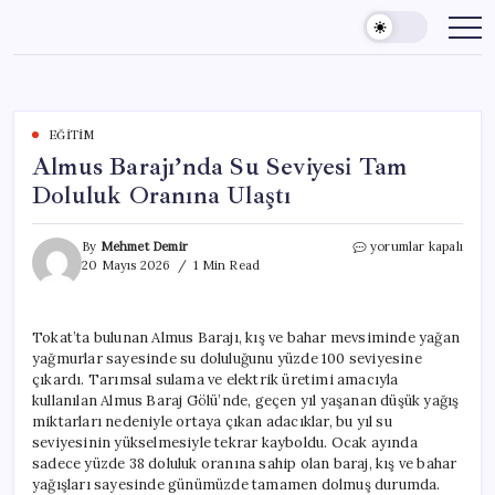
Skip
to
content
EĞITIM
Almus Barajı’nda Su Seviyesi Tam
Doluluk Oranına Ulaştı
Almus
By
Mehmet Demir
yorumlar kapalı
Barajı’nda
20 Mayıs 2026
1 Min Read
Su
Seviyesi
Tam
Tokat’ta bulunan Almus Barajı, kış ve bahar mevsiminde yağan
Doluluk
yağmurlar sayesinde su doluluğunu yüzde 100 seviyesine
Oranına
Ulaştı
çıkardı. Tarımsal sulama ve elektrik üretimi amacıyla
için
kullanılan Almus Baraj Gölü’nde, geçen yıl yaşanan düşük yağış
miktarları nedeniyle ortaya çıkan adacıklar, bu yıl su
seviyesinin yükselmesiyle tekrar kayboldu. Ocak ayında
sadece yüzde 38 doluluk oranına sahip olan baraj, kış ve bahar
yağışları sayesinde günümüzde tamamen dolmuş durumda.