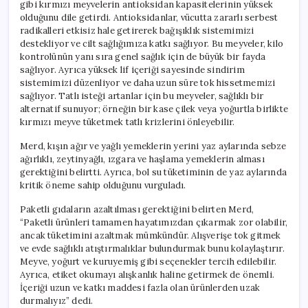
gibi kırmızı meyvelerin antioksidan kapasitelerinin yüksek
olduğunu dile getirdi. Antioksidanlar, vücutta zararlı serbest
radikalleri etkisiz hale getirerek bağışıklık sistemimizi
destekliyor ve cilt sağlığımıza katkı sağlıyor. Bu meyveler, kilo
kontrolünün yanı sıra genel sağlık için de büyük bir fayda
sağlıyor. Ayrıca yüksek lif içeriği sayesinde sindirim
sistemimizi düzenliyor ve daha uzun süre tok hissetmemizi
sağlıyor. Tatlı isteği artanlar için bu meyveler, sağlıklı bir
alternatif sunuyor; örneğin bir kase çilek veya yoğurtla birlikte
kırmızı meyve tüketmek tatlı krizlerini önleyebilir.
Merd, kışın ağır ve yağlı yemeklerin yerini yaz aylarında sebze
ağırlıklı, zeytinyağlı, ızgara ve haşlama yemeklerin alması
gerektiğini belirtti. Ayrıca, bol su tüketiminin de yaz aylarında
kritik öneme sahip olduğunu vurguladı.
Paketli gıdaların azaltılması gerektiğini belirten Merd,
“Paketli ürünleri tamamen hayatımızdan çıkarmak zor olabilir,
ancak tüketimini azaltmak mümkündür. Alışverişe tok gitmek
ve evde sağlıklı atıştırmalıklar bulundurmak bunu kolaylaştırır.
Meyve, yoğurt ve kuruyemiş gibi seçenekler tercih edilebilir.
Ayrıca, etiket okumayı alışkanlık haline getirmek de önemli.
İçeriği uzun ve katkı maddesi fazla olan ürünlerden uzak
durmalıyız” dedi.