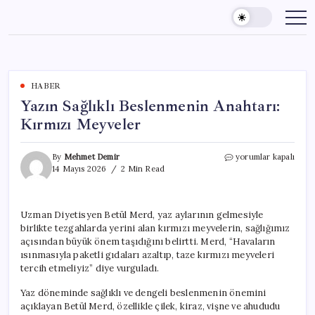
Skip
to
content
HABER
Yazın Sağlıklı Beslenmenin Anahtarı:
Kırmızı Meyveler
Yazın
By
Mehmet Demir
yorumlar kapalı
Sağlıklı
14 Mayıs 2026
2 Min Read
Beslenmenin
Anahtarı:
Kırmızı
Uzman Diyetisyen Betül Merd, yaz aylarının gelmesiyle
Meyveler
birlikte tezgahlarda yerini alan kırmızı meyvelerin, sağlığımız
için
açısından büyük önem taşıdığını belirtti. Merd, “Havaların
ısınmasıyla paketli gıdaları azaltıp, taze kırmızı meyveleri
tercih etmeliyiz” diye vurguladı.
Yaz döneminde sağlıklı ve dengeli beslenmenin önemini
açıklayan Betül Merd, özellikle çilek, kiraz, vişne ve ahududu