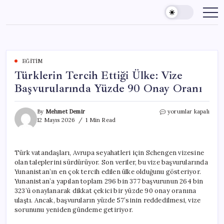
Skip
to
content
EĞITIM
Türklerin Tercih Ettiği Ülke: Vize
Başvurularında Yüzde 90 Onay Oranı
Türklerin
By
Mehmet Demir
yorumlar kapalı
Tercih
12 Mayıs 2026
1 Min Read
Ettiği
Ülke:
Vize
Türk vatandaşları, Avrupa seyahatleri için Schengen vizesine
Başvurularında
olan taleplerini sürdürüyor. Son veriler, bu vize başvurularında
Yüzde
90
Yunanistan’ın en çok tercih edilen ülke olduğunu gösteriyor.
Onay
Yunanistan’a yapılan toplam 296 bin 377 başvurunun 264 bin
Oranı
323’ü onaylanarak dikkat çekici bir yüzde 90 onay oranına
için
ulaştı. Ancak, başvuruların yüzde 57’sinin reddedilmesi, vize
sorununu yeniden gündeme getiriyor.