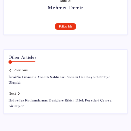
Author
Mehmet Demir
Follow Me
Other Articles
Previous
İsrail’in Lübnan’a Yönelik Saldırıları Sonucu Can Kaybı 2.882’ye
Ulaşıldı
Next
Hıdırellez Kutlamalarının Denizlere Etkisi: Dilek Poşetleri Çevreyi
Kirletiyor