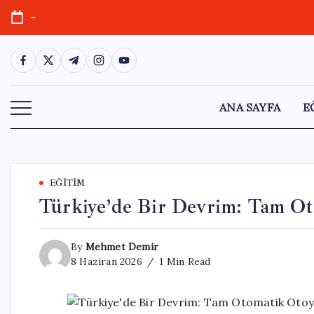
Skip
-
to
content
https://www.facebook.com/
https://twitter.com/
https://t.me/
https://www.instagram.com/
https://youtube.com/
ANA SAYFA
E
EĞITIM
Türkiye’de Bir Devrim: Tam Oto
By
Mehmet Demir
8 Haziran 2026
1 Min Read