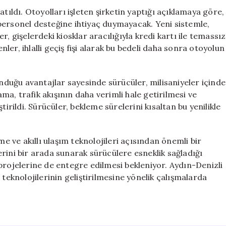
Otoyol
tıldı. Otoyolları işleten şirketin yaptığı açıklamaya göre,
Gişeleri
personel desteğine ihtiyaç duymayacak. Yeni sistemle,
Hayata
, gişelerdeki kiosklar aracılığıyla kredi kartı ile temassız
Geçti
için
er, ihlalli geçiş fişi alarak bu bedeli daha sonra otoyolun
uğu avantajlar sayesinde sürücüler, milisaniyeler içinde
a, trafik akışının daha verimli hale getirilmesi ve
tirildi. Sürücüler, bekleme sürelerini kısaltan bu yenilikle
me ve akıllı ulaşım teknolojileri açısından önemli bir
rini bir arada sunarak sürücülere esneklik sağladığı
projelerine de entegre edilmesi bekleniyor. Aydın-Denizli
 teknolojilerinin geliştirilmesine yönelik çalışmalarda