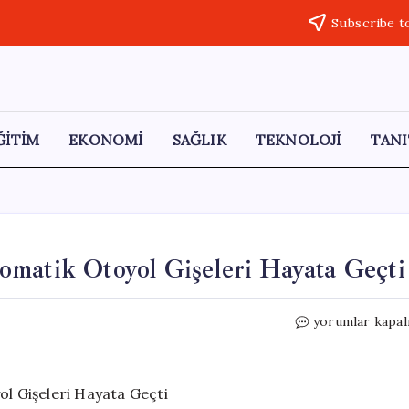
Subscribe t
ĞİTİM
EKONOMİ
SAĞLIK
TEKNOLOJİ
TANI
matik Otoyol Gişeleri Hayata Geçti
Türkiye’de
yorumlar kapal
Bir
Devrim:
Tam
Otomatik