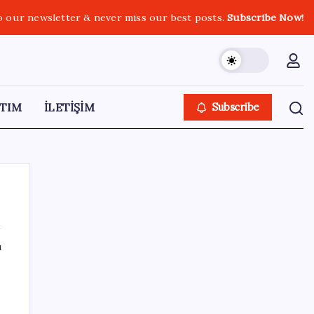
o our newsletter & never miss our best posts.
Subscribe Now!
TIM
İLETİŞİM
Subscribe
ı
SON YAZILAR
Bir tarafta lüks bir tarafta yoksulluk büyüyor