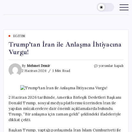
Skip
to
content
EĞITIM
Trump’tan İran ile Anlaşma İhtiyacına
Vurgu!
Trump’tan
By
Mehmet Demir
yorumlar kapalı
İran
2 Haziran 2026
1 Min Read
ile
Anlaşma
İhtiyacına
Vurgu!
için
2 Haziran 2026 tarihinde, Amerika Birleşik Devletleri Başkanı
Donald Trump, sosyal medya platformu üzerinden İran ile
yapılan müzakerelere dair önemli açıklamalarda bulundu.
Trump, “Bir anlaşma için zaman geldi” şeklindeki ifadeleriyle
dikkat çekti.
Başkan Trump, yaptığı paylaşımda İran İslam Cumhuriyeti ile