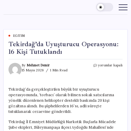
Skip
to
content
EĞITIM
Tekirdağ’da Uyuşturucu Operasyonu:
16 Kişi Tutuklandı
Tekirdağ’da
By
Mehmet Demir
yorumlar kapalı
Uyuşturucu
15 Mayıs 2026
1 Min Read
Operasyonu:
16
Kişi
Tekirdağ’da gerçekleştirilen büyük bir uyuşturucu
Tutuklandı
operasyonunda, ‘torbacı’ olarak bilinen sokak satıcılarına
için
yönelik düzenlenen helikopter destekli baskında 20 kişi
gözaltına alındı. Bu şüphelilerden 16’sı, adli süreçte
tutuklanarak cezaevine gönderildi.
Tekirdağ İl Emniyet Müdürlüğü Narkotik Suçlarla Mücadele
Şube ekipleri, Süleymanpaşa ilçesi Aydoğdu Mahallesi’nde