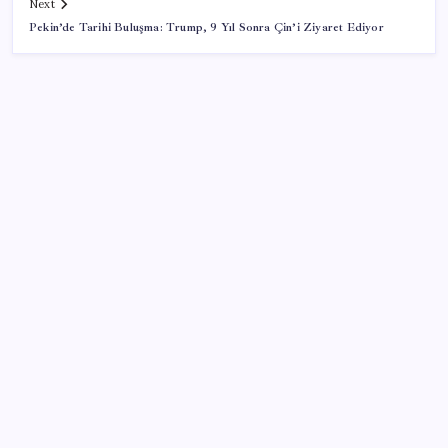
Next
Pekin’de Tarihi Buluşma: Trump, 9 Yıl Sonra Çin’i Ziyaret Ediyor
SON YAZILAR
Bir tarafta lüks bir tarafta yoksulluk büyüyor
Yargıtay’dan kritik karar: SGK emekliye faiz
ödeyecek!
ABD tarım dışı istihdam verisinde negatif sürpriz
PS5 Pro için PSSR 2.0 Güncellemesi Yolda: Tüm
Oyunlara Geliyor