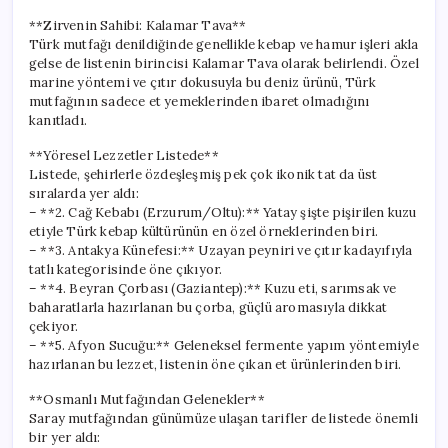
**Zirvenin Sahibi: Kalamar Tava**
Türk mutfağı denildiğinde genellikle kebap ve hamur işleri akla
gelse de listenin birincisi Kalamar Tava olarak belirlendi. Özel
marine yöntemi ve çıtır dokusuyla bu deniz ürünü, Türk
mutfağının sadece et yemeklerinden ibaret olmadığını
kanıtladı.
**Yöresel Lezzetler Listede**
Listede, şehirlerle özdeşleşmiş pek çok ikonik tat da üst
sıralarda yer aldı:
– **2. Cağ Kebabı (Erzurum/Oltu):** Yatay şişte pişirilen kuzu
etiyle Türk kebap kültürünün en özel örneklerinden biri.
– **3. Antakya Künefesi:** Uzayan peyniri ve çıtır kadayıfıyla
tatlı kategorisinde öne çıkıyor.
– **4. Beyran Çorbası (Gaziantep):** Kuzu eti, sarımsak ve
baharatlarla hazırlanan bu çorba, güçlü aromasıyla dikkat
çekiyor.
– **5. Afyon Sucuğu:** Geleneksel fermente yapım yöntemiyle
hazırlanan bu lezzet, listenin öne çıkan et ürünlerinden biri.
**Osmanlı Mutfağından Gelenekler**
Saray mutfağından günümüze ulaşan tarifler de listede önemli
bir yer aldı: