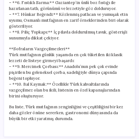
– **6. Fıstıklı Sarma:** Gaziantep’in ünlü boz fıstığı ile
hazırlanan tatlı, görünümü ve lezzetiyle göz dolduruyor.
– **7. Hünkar Beğendi:** Közlenmiş patlıcan ve yumuşak etin
uyumu, Osmanlı mutfağının en zarif örneklerinden biri olarak
gösteriliyor.
– **8. Piliç Topkapı:** İç pilavla doldurulmuş tavuk, gösterişli
sunumuyla dikkat çekiyor.
**Sofraların Vazgeçilmezleri**
Türk mutfağının günlük yaşamda en çok tüketilen iki klasik
lezzeti de listeye girmeyi başardı:
– **9. Mercimek Çorbası:** Anadolu’nun pek çok evinde
pişirilen bu geleneksel çorba, sadeliğiyle dünya çapında
beğeni topluyor.
– **10. Bal Kaymak:** Özellikle Türk kahvaltılarında
vazgeçilmez olan bu ikili, listenin en özel kapanışlarından
birini oluşturuyor.
Bu liste, Türk mutfağının zenginliğini ve çeşitliliğini bir kez
daha gözler önüne sererken, gastronomi dünyasında da
büyük bir etki yaratmış durumda.