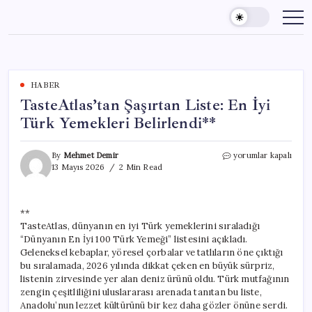
Skip
to
content
HABER
TasteAtlas’tan Şaşırtan Liste: En İyi
Türk Yemekleri Belirlendi**
TasteAtlas’tan
By
Mehmet Demir
yorumlar kapalı
Şaşırtan
13 Mayıs 2026
2 Min Read
Liste:
En
İyi
**
Türk
TasteAtlas, dünyanın en iyi Türk yemeklerini sıraladığı
Yemekleri
Belirlendi**
“Dünyanın En İyi 100 Türk Yemeği” listesini açıkladı.
için
Geleneksel kebaplar, yöresel çorbalar ve tatlıların öne çıktığı
bu sıralamada, 2026 yılında dikkat çeken en büyük sürpriz,
listenin zirvesinde yer alan deniz ürünü oldu. Türk mutfağının
zengin çeşitliliğini uluslararası arenada tanıtan bu liste,
Anadolu’nun lezzet kültürünü bir kez daha gözler önüne serdi.