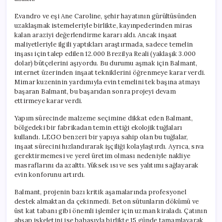
Evandro ve eşi Ane Caroline, şehir hayatının gürültüsünden
uzaklaşmak istemeleriyle birlikte, kayınpederinden miras
kalan araziyi değerlendirme kararı aldı. Ancak inşaat
maliyetleriyle ilgili yaptıkları araştırmada, sadece temelin
inşası için talep edilen 12.000 Brezilya Reali (yaklaşık 3.000
dolar) bütçelerini aşıyordu. Bu durumu aşmak için Balmant,
internet üzerinden inşaat tekniklerini öğrenmeye karar verdi.
Mimar kuzeninin yardımıyla evin temelini tek başına atmayı
başaran Balmant, bu başarıdan sonra projeyi devam
ettirmeye karar verdi.
Yapım sürecinde malzeme seçimine dikkat eden Balmant,
bölgedeki bir fabrikadan temin ettiği ekolojik tuğlaları
kullandı. LEGO benzeri bir yapıya sahip olan bu tuğlalar,
inşaat sürecini hızlandırarak işçiliği kolaylaştırdı. Ayrıca, sıva
gerektirmemesi ve yerel üretim olması nedeniyle nakliye
masraflarını da azalttı. Yüksek ısı ve ses yalıtımı sağlayarak
evin konforunu artırdı.
Balmant, projenin bazı kritik aşamalarında profesyonel
destek almaktan da çekinmedi. Beton sütunların dökümü ve
üst kat tabanı gibi önemli işlemler için uzman kiraladı. Çatının
ahşap iskeletini ise babasıyla birlikte 15 günde tamamlayarak