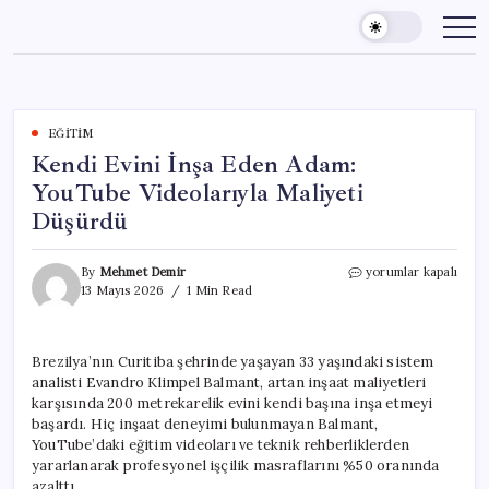
Skip
to
content
EĞITIM
Kendi Evini İnşa Eden Adam:
YouTube Videolarıyla Maliyeti
Düşürdü
Kendi
By
Mehmet Demir
yorumlar kapalı
Evini
13 Mayıs 2026
1 Min Read
İnşa
Eden
Adam:
Brezilya’nın Curitiba şehrinde yaşayan 33 yaşındaki sistem
YouTube
analisti Evandro Klimpel Balmant, artan inşaat maliyetleri
Videolarıyla
Maliyeti
karşısında 200 metrekarelik evini kendi başına inşa etmeyi
Düşürdü
başardı. Hiç inşaat deneyimi bulunmayan Balmant,
için
YouTube’daki eğitim videoları ve teknik rehberliklerden
yararlanarak profesyonel işçilik masraflarını %50 oranında
azalttı.