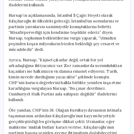
ifadelerini kullandı.
Narsap’ın açıklamasında, İstanbul İl Çağrı Heyeti olarak
Kılıçdaroğlu ile ülkedeki geleceği, İstanbul’un sorunlarını ve
partinin yarınlarını samimiyetle konuştuklarını belirtti.
“Misafirperverliği için kendisine teşekkür ederiz” diyen
Narsap, toplumun beklentilerine vurgu yaparak, “Umudun
peşinden koşan milyonların bizden beklediği şey cesaret ve
mücadeledir” dedi.
Ayrıca, Narsap, “Kişisel çıkarlar değil, ortak bir yol
arkadaşlığına ihtiyacımız var. Zor zamanlarda sorumluluktan
kaçanları ise halkımızın vicdanına emanet ediyoruz. Tarih,
kimin nerede durduğunu yazacaktır” şeklinde konuştu.
CHP’nin kurucu değerlerini halkla birlikte yeniden inşa etme
kararlılığını vurgulayan Narsap, “Bu çınar devrilmez.
Cumhuriyet Halk Partisi asla sahipsiz değildir” ifadelerini
kullandı.
Öte yandan, CHP’nin 38. Olağan Kurultayı davasının istinafa
taşınmasının ardından Kılıçdaroğlu’nun kayyım heyetiyle
gerçekleştirdiği bu görüşme dikkat çekti. Uzmanlar, eğer
mahkeme ‘mutlak butlan’ kararı verirse, Kılıçdaroğlu’nun
partinin başına yeniden geçme ihtimalinin doğabileceğini