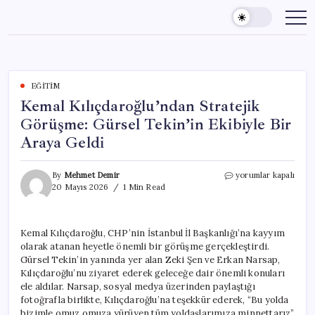
Skip
to
content
EĞITIM
Kemal Kılıçdaroğlu’ndan Stratejik
Görüşme: Gürsel Tekin’in Ekibiyle Bir
Araya Geldi
Kemal
By
Mehmet Demir
yorumlar kapalı
Kılıçdaroğlu’ndan
20 Mayıs 2026
1 Min Read
Stratejik
Görüşme:
Gürsel
Kemal Kılıçdaroğlu, CHP’nin İstanbul İl Başkanlığı’na kayyım
Tekin’in
olarak atanan heyetle önemli bir görüşme gerçekleştirdi.
Ekibiyle
Bir
Gürsel Tekin’in yanında yer alan Zeki Şen ve Erkan Narsap,
Araya
Kılıçdaroğlu’nu ziyaret ederek geleceğe dair önemli konuları
Geldi
ele aldılar. Narsap, sosyal medya üzerinden paylaştığı
için
fotoğrafla birlikte, Kılıçdaroğlu’na teşekkür ederek, “Bu yolda
bizimle omuz omuza yürüyen tüm yoldaşlarımıza minnettarız”