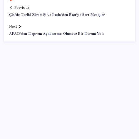
Previous
Çin’de Tarihi Zirve: Şi ve Putin’den Batı’ya Sert Mesajlar
Next
AFAD’dan Deprem Açıklaması: Olumsuz Bir Durum Yok
SON YAZILAR
Muhalefet ikinci çözüm sürecine ne diyor? Aceleye
ve çelişkilere eleştiri, barışa destek
Çanakkale Belediye Başkanı Muharrem Erkek YENİ