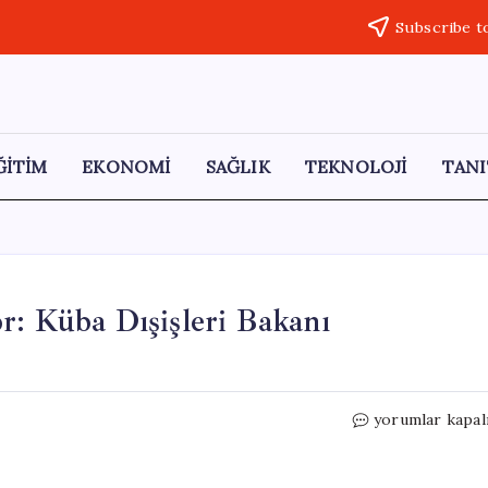
Subscribe t
ĞİTİM
EKONOMİ
SAĞLIK
TEKNOLOJİ
TANI
r: Küba Dışişleri Bakanı
Karayiplerde
yorumlar kapal
Gerilim
Tırmanıyor:
Küba