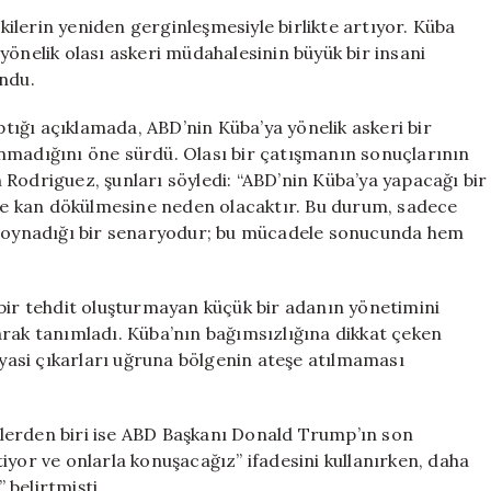
Dışişleri
şkilerin yeniden gerginleşmesiyle birlikte artıyor. Küba
Bakanı
yönelik olası askeri müdahalesinin büyük bir insani
Rodriguez’den
undu.
Sert
Uyarılar
ığı açıklamada, ABD’nin Küba’ya yönelik askeri bir
için
nmadığını öne sürdü. Olası bir çatışmanın sonuçlarının
en Rodriguez, şunları söyledi: “ABD’nin Küba’ya yapacağı bir
e ve kan dökülmesine neden olacaktır. Bu durum, sadece
ar oynadığı bir senaryodur; bu mücadele sonucunda hem
çbir tehdit oluşturmayan küçük bir adanın yönetimini
arak tanımladı. Küba’nın bağımsızlığına dikkat çeken
iyasi çıkarları uğruna bölgenin ateşe atılmaması
lerden biri ise ABD Başkanı Donald Trump’ın son
iyor ve onlarla konuşacağız” ifadesini kullanırken, daha
belirtmişti.