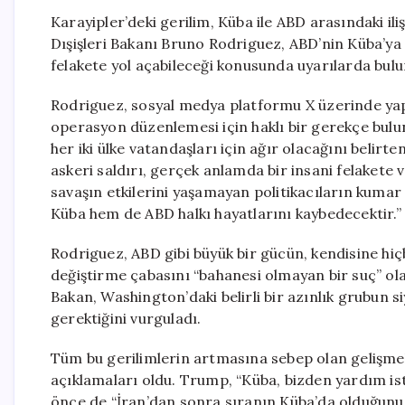
Karayipler’deki gerilim, Küba ile ABD arasındaki ili
Dışişleri Bakanı Bruno Rodriguez, ABD’nin Küba’ya 
felakete yol açabileceği konusunda uyarılarda bul
Rodriguez, sosyal medya platformu X üzerinde yapt
operasyon düzenlemesi için haklı bir gerekçe bulu
her iki ülke vatandaşları için ağır olacağını belirt
askeri saldırı, gerçek anlamda bir insani felaket
savaşın etkilerini yaşamayan politikacıların kum
Küba hem de ABD halkı hayatlarını kaybedecektir.”
Rodriguez, ABD gibi büyük bir gücün, kendisine hi
değiştirme çabasını “bahanesi olmayan bir suç” ol
Bakan, Washington’daki belirli bir azınlık grubun s
gerektiğini vurguladı.
Tüm bu gerilimlerin artmasına sebep olan gelişme
açıklamaları oldu. Trump, “Küba, bizden yardım ist
önce de “İran’dan sonra sıranın Küba’da olduğunu” 