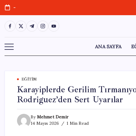
Skip
-
to
content
https://www.facebook.com/
https://twitter.com/
https://t.me/
https://www.instagram.com/
https://youtube.com/
ANA SAYFA
E
EĞITIM
Karayiplerde Gerilim Tırmanıyo
Rodriguez’den Sert Uyarılar
By
Mehmet Demir
14 Mayıs 2026
1 Min Read