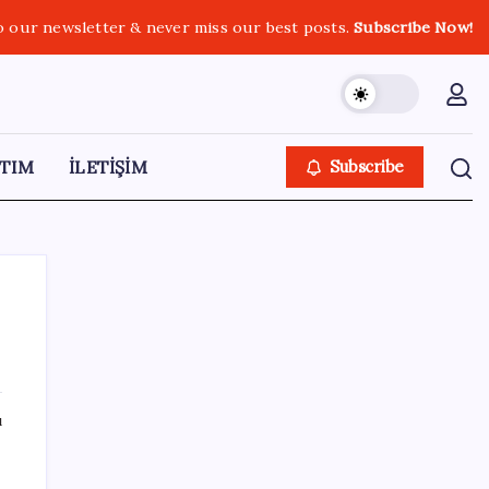
o our newsletter & never miss our best posts.
Subscribe Now!
TIM
İLETİŞİM
Subscribe
SON YAZILAR
ı
Türksat 3A Emekli Oluyor: SD Yayınlar
Bitiyor mu?