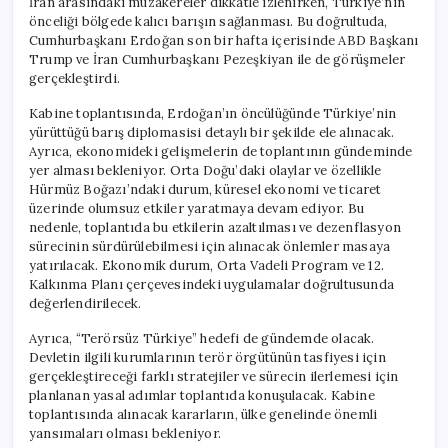
İran arasındaki müzakereler dikkatle izlenirken, Türkiye’nin
önceliği bölgede kalıcı barışın sağlanması. Bu doğrultuda,
Cumhurbaşkanı Erdoğan son bir hafta içerisinde ABD Başkanı
Trump ve İran Cumhurbaşkanı Pezeşkiyan ile de görüşmeler
gerçekleştirdi.
Kabine toplantısında, Erdoğan’ın öncülüğünde Türkiye’nin
yürüttüğü barış diplomasisi detaylı bir şekilde ele alınacak.
Ayrıca, ekonomideki gelişmelerin de toplantının gündeminde
yer alması bekleniyor. Orta Doğu’daki olaylar ve özellikle
Hürmüz Boğazı’ndaki durum, küresel ekonomi ve ticaret
üzerinde olumsuz etkiler yaratmaya devam ediyor. Bu
nedenle, toplantıda bu etkilerin azaltılması ve dezenflasyon
sürecinin sürdürülebilmesi için alınacak önlemler masaya
yatırılacak. Ekonomik durum, Orta Vadeli Program ve 12.
Kalkınma Planı çerçevesindeki uygulamalar doğrultusunda
değerlendirilecek.
Ayrıca, “Terörsüz Türkiye” hedefi de gündemde olacak.
Devletin ilgili kurumlarının terör örgütünün tasfiyesi için
gerçekleştireceği farklı stratejiler ve sürecin ilerlemesi için
planlanan yasal adımlar toplantıda konuşulacak. Kabine
toplantısında alınacak kararların, ülke genelinde önemli
yansımaları olması bekleniyor.