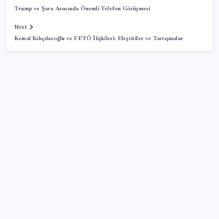
Trump ve Şara Arasında Önemli Telefon Görüşmesi
Next
Kemal Kılıçdaroğlu ve FETÖ İlişkileri: Eleştiriler ve Tartışmalar
SON YAZILAR
PS5 Pro için PSSR 2.0 Güncellemesi Yolda: Tüm
Oyunlara Geliyor
Küresel gıda fiyatları son 3 yılın zirvesine tırmandı
Meta’nın Yapay Zeka Modeli Dışarı Sızdı: Siber