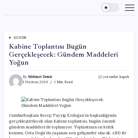
Skip
to
content
EĞITIM
Kabine Toplantısı Bugün
Gerçekleşecek: Gündem Maddeleri
Yoğun
Kabine
By
Mehmet Demir
yorumlar kapalı
Toplantısı
1 Haziran 2026
1 Min Read
Bugün
Gerçekleşecek:
Gündem
Maddeleri
Yoğun
için
Cumhurbaşkanı Recep Tayyip Erdoğan’ın başkanlığında
gerçekleştirilecek olan Kabine toplantısı, bugün önemli
gündem maddeleri ile toplanıyor. Toplantının en kritik
konusu, Orta Doğu’da yaşanan son gelişmeler olacak. ABD ile