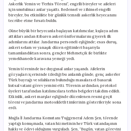
Askerlik Yemin ve Terhis Töreni”, engelli bireyler ve aileleri
için unutulmaz anlar yaşattı. Bedensel ve zihinsel engelli
bireyler, bu etkinlikte bir günlük temsili askerlik heyecanını
tecrübe etme fırsatı buldu.
Güne büyük bir heyecanla başlayan katılımcılar, kışlaya adım
attıkları andan itibaren askeri üniformalarını giyerek ilk
adımlarını attılar. Jandarma personeli eşliğinde; esas duruş,
askeri selam ve yanaşık düzen eğitimleri başarıyla
tamamlandıktan sonra, gençler Mehmetçik ile birlikte
yemekhanede karavana yemeği yedi.
Yemin töreninde ise duygusal anlar yaşandı. Ailelerin
gözyaşları içerisinde izlediği bu anlamlı günde, genç askerler
Türk bayrağı ve silahların bulunduğu masalara el basarak
kutsal vatani görev yemini etti. Törenin ardından, protokol
üyeleri tarafından katılımcılara terhis belgeleri takdim edildi.
Etkinlik, askeri marşlar eşliğinde düzenlenen resmi geçit
töreni ve jandarma motosikletli timlerinin gösterileriyle sona
erdi.
Muğla İl Jandarma Komutanı Tuğgeneral Adem Şen, törende
yaptığı konuşmada, vatan hizmetinin her Türk vatandaşının
hakkı ve ödevi olduğunu vurguladı. Şen, “Bugün, vatan görevini