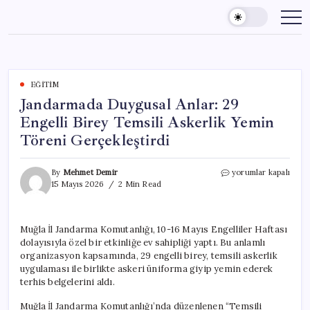
Skip
to
content
EĞITIM
Jandarmada Duygusal Anlar: 29
Engelli Birey Temsili Askerlik Yemin
Töreni Gerçekleştirdi
Jandarmada
By
Mehmet Demir
yorumlar kapalı
Duygusal
15 Mayıs 2026
2 Min Read
Anlar:
29
Engelli
Muğla İl Jandarma Komutanlığı, 10-16 Mayıs Engelliler Haftası
Birey
dolayısıyla özel bir etkinliğe ev sahipliği yaptı. Bu anlamlı
Temsili
Askerlik
organizasyon kapsamında, 29 engelli birey, temsili askerlik
Yemin
uygulaması ile birlikte askeri üniforma giyip yemin ederek
Töreni
terhis belgelerini aldı.
Gerçekleştirdi
için
Muğla İl Jandarma Komutanlığı’nda düzenlenen “Temsili