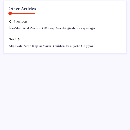
Other Articles
Previous
İran’dan ABD’ye Sert Mesaj: Gerektiğinde Savaşacağız
Next
Akçakale Sınır Kapısı Yarın Yeniden Faaliyete Geçiyor
SON YAZILAR
Türksat 3A Emekli Oluyor: SD Yayınlar Bitiyor mu?