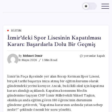
Skip
to
content
EĞITIM
İzmir’deki Spor Lisesinin Kapatılması
Kararı: Başarılarla Dolu Bir Geçmiş
İzmir’deki
By
Mehmet Demir
yorumlar kapalı
Spor
11 Mayıs 2026
1 Min Read
Lisesinin
Kapatılması
Kararı:
İzmir’in Foça ilçesinde yer alan Recep Kerman Spor Lisesi,
Başarılarla
birçok tarihi başarıya imza atmış bir eğitim kurumu olarak
Dolu
Bir
gündemdeki yerini koruyor. Ancak, bu köklü okul için kapatma
Geçmiş
kararı alındığı açıklandı. Kapatma konusunu Meclis
için
gündemine taşıyan CHP İzmir Milletvekili Yüksel Taşkın,
okulda şu anda eğitim gören 180 öğrencinin durumunu
gündeme getirerek, “Kapatma kararının ardında yatan sebep
nedir?” şeklinde önemli bir soru yöneltti.