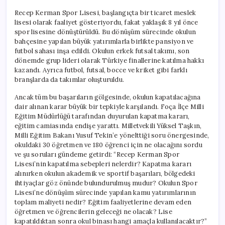
Recep Kerman Spor Lisesi, başlangıçta bir ticaret meslek
lisesi olarak faaliyet gösteriyordu, fakat yaklaşık 8 yıl önce
spor lisesine dönüştürüldü. Bu dönüşüm sürecinde okulun
bahçesine yapılan büyük yatırımlarla birlikte pansiyon ve
futbol sahası inşa edildi. Okulun erkek futsal takımı, son
dönemde grup lideri olarak Türkiye finallerine katılma hakkı
kazandı. Ayrıca futbol, futsal, bocce ve kriket gibi farklı
branşlarda da takımlar oluşturuldu.
Ancak tüm bu başarıların gölgesinde, okulun kapatılacağına
dair alınan karar büyük bir tepkiyle karşılandı. Foça İlçe Milli
Eğitim Müdürlüğü tarafından duyurulan kapatma kararı,
eğitim camiasında endişe yarattı. Milletvekili Yüksel Taşkın,
Milli Eğitim Bakanı Yusuf Tekin’e yönelttiği soru önergesinde,
okuldaki 30 öğretmen ve 180 öğrenci için ne olacağını sordu
ve şu soruları gündeme getirdi: “Recep Kerman Spor
Lisesi’nin kapatılma sebepleri nelerdir? Kapatma kararı
alınırken okulun akademik ve sportif başarıları, bölgedeki
ihtiyaçlar göz önünde bulundurulmuş mudur? Okulun Spor
Lisesi’ne dönüşüm sürecinde yapılan kamu yatırımlarının
toplam maliyeti nedir? Eğitim faaliyetlerine devam eden
öğretmen ve öğrencilerin geleceği ne olacak? Lise
kapatıldıktan sonra okul binası hangi amaçla kullanılacaktır?”