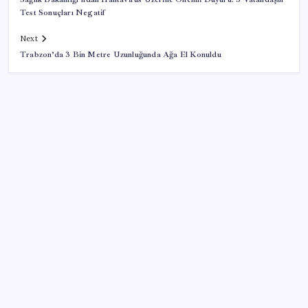
Test Sonuçları Negatif
Next
Trabzon’da 3 Bin Metre Uzunluğunda Ağa El Konuldu
SON YAZILAR
Küresel gıda fiyatları son 3 yılın zirvesine tırmandı
Meta’nın Yapay Zeka Modeli Dışarı Sızdı: Siber
Saldırı Oldu mu?
Menderes Belediyesi’ne operasyon: Belediye