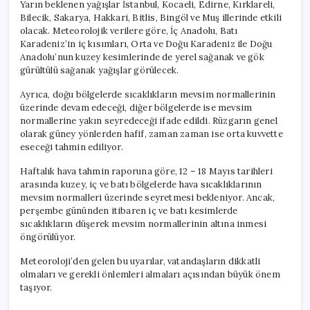
Yarın beklenen yağışlar İstanbul, Kocaeli, Edirne, Kırklareli,
Bilecik, Sakarya, Hakkari, Bitlis, Bingöl ve Muş illerinde etkili
olacak. Meteorolojik verilere göre, İç Anadolu, Batı
Karadeniz’in iç kısımları, Orta ve Doğu Karadeniz ile Doğu
Anadolu’nun kuzey kesimlerinde de yerel sağanak ve gök
gürültülü sağanak yağışlar görülecek.
Ayrıca, doğu bölgelerde sıcaklıkların mevsim normallerinin
üzerinde devam edeceği, diğer bölgelerde ise mevsim
normallerine yakın seyredeceği ifade edildi. Rüzgarın genel
olarak güney yönlerden hafif, zaman zaman ise orta kuvvette
eseceği tahmin ediliyor.
Haftalık hava tahmin raporuna göre, 12 – 18 Mayıs tarihleri
arasında kuzey, iç ve batı bölgelerde hava sıcaklıklarının
mevsim normalleri üzerinde seyretmesi bekleniyor. Ancak,
perşembe gününden itibaren iç ve batı kesimlerde
sıcaklıkların düşerek mevsim normallerinin altına inmesi
öngörülüyor.
Meteoroloji’den gelen bu uyarılar, vatandaşların dikkatli
olmaları ve gerekli önlemleri almaları açısından büyük önem
taşıyor.