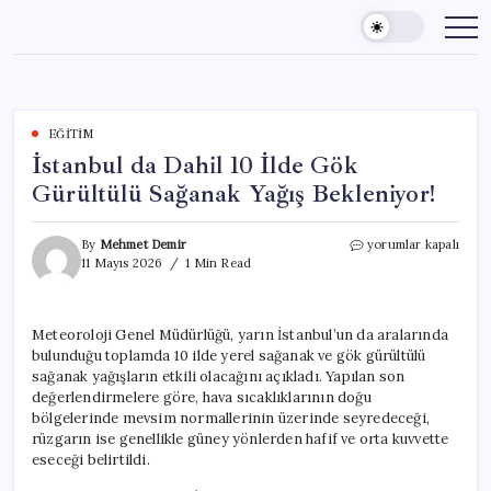
Skip
to
content
EĞITIM
İstanbul da Dahil 10 İlde Gök
Gürültülü Sağanak Yağış Bekleniyor!
İstanbul
By
Mehmet Demir
yorumlar kapalı
da
11 Mayıs 2026
1 Min Read
Dahil
10
İlde
Meteoroloji Genel Müdürlüğü, yarın İstanbul’un da aralarında
Gök
bulunduğu toplamda 10 ilde yerel sağanak ve gök gürültülü
Gürültülü
Sağanak
sağanak yağışların etkili olacağını açıkladı. Yapılan son
Yağış
değerlendirmelere göre, hava sıcaklıklarının doğu
Bekleniyor!
bölgelerinde mevsim normallerinin üzerinde seyredeceği,
için
rüzgarın ise genellikle güney yönlerden hafif ve orta kuvvette
eseceği belirtildi.