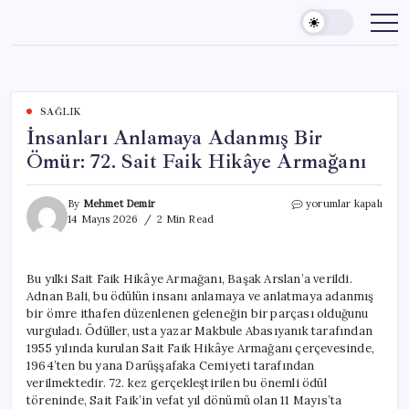
Skip
to
content
SAĞLIK
İnsanları Anlamaya Adanmış Bir
Ömür: 72. Sait Faik Hikâye Armağanı
İnsanları
By
Mehmet Demir
yorumlar kapalı
Anlamaya
14 Mayıs 2026
2 Min Read
Adanmış
Bir
Ömür:
Bu yılki Sait Faik Hikâye Armağanı, Başak Arslan’a verildi.
72.
Adnan Bali, bu ödülün insanı anlamaya ve anlatmaya adanmış
Sait
Faik
bir ömre ithafen düzenlenen geleneğin bir parçası olduğunu
Hikâye
vurguladı. Ödüller, usta yazar Makbule Abasıyanık tarafından
Armağanı
1955 yılında kurulan Sait Faik Hikâye Armağanı çerçevesinde,
için
1964’ten bu yana Darüşşafaka Cemiyeti tarafından
verilmektedir. 72. kez gerçekleştirilen bu önemli ödül
töreninde, Sait Faik’in vefat yıl dönümü olan 11 Mayıs’ta