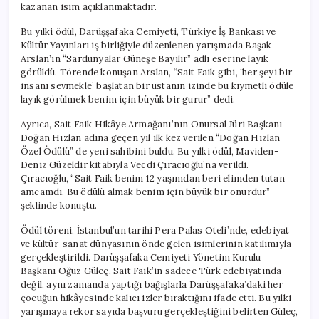
kazanan isim açıklanmaktadır.
Bu yılki ödül, Darüşşafaka Cemiyeti, Türkiye İş Bankası ve
Kültür Yayınları iş birliğiyle düzenlenen yarışmada Başak
Arslan’ın “Sardunyalar Güneşe Bayılır” adlı eserine layık
görüldü. Törende konuşan Arslan, “Sait Faik gibi, ‘her şeyi bir
insanı sevmekle’ başlatan bir ustanın izinde bu kıymetli ödüle
layık görülmek benim için büyük bir gurur” dedi.
Ayrıca, Sait Faik Hikâye Armağanı’nın Onursal Jüri Başkanı
Doğan Hızlan adına geçen yıl ilk kez verilen “Doğan Hızlan
Özel Ödülü” de yeni sahibini buldu. Bu yılki ödül, Maviden-
Deniz Güzeldir kitabıyla Vecdi Çıracıoğlu’na verildi.
Çıracıoğlu, “Sait Faik benim 12 yaşımdan beri elimden tutan
amcamdı. Bu ödülü almak benim için büyük bir onurdur”
şeklinde konuştu.
Ödül töreni, İstanbul’un tarihi Pera Palas Oteli’nde, edebiyat
ve kültür-sanat dünyasının önde gelen isimlerinin katılımıyla
gerçekleştirildi. Darüşşafaka Cemiyeti Yönetim Kurulu
Başkanı Oğuz Güleç, Sait Faik’in sadece Türk edebiyatında
değil, aynı zamanda yaptığı bağışlarla Darüşşafaka’daki her
çocuğun hikâyesinde kalıcı izler bıraktığını ifade etti. Bu yılki
yarışmaya rekor sayıda başvuru gerçekleştiğini belirten Güleç,