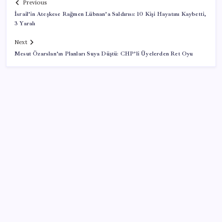
Previous
İsrail’in Ateşkese Rağmen Lübnan’a Saldırısı: 10 Kişi Hayatını Kaybetti,
3 Yaralı
Next
Mesut Özarslan’ın Planları Suya Düştü: CHP’li Üyelerden Ret Oyu
SON YAZILAR
Bir tarafta lüks bir tarafta yoksulluk büyüyor
Yargıtay’dan kritik karar: SGK emekliye faiz
ödeyecek!