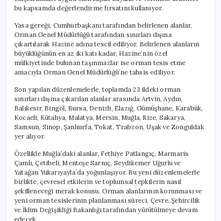
bu kapsamda değerlendirme fırsatını kullanıyor.
Yasa gereği, Cumhurbaşkanı tarafından belirlenen alanlar,
Orman Genel Müdürlüğü tarafından sınırları dışına
çıkartılarak Hazine adına tescil ediliyor. Belirlenen alanların
büyüklüğünün en az iki katı kadar, Hazine’nin özel
mülkiyetinde bulunan taşınmazlar ise orman tesis etme
amacıyla Orman Genel Müdürlüğü’ne tahsis ediliyor.
Son yapılan düzenlemelerle, toplamda 23 ildeki orman
sınırları dışına çıkarılan alanlar arasında Artvin, Aydın,
Balıkesir, Bingöl, Bursa, Denizli, Elazığ, Gümüşhane, Karabük,
Kocaeli, Kütahya, Malatya, Mersin, Muğla, Rize, Sakarya,
Samsun, Sinop, Şanlıurfa, Tokat, Trabzon, Uşak ve Zonguldak
yer alıyor.
Özellikle Muğla’daki alanlar, Fethiye Patlangıç, Marmaris
Çamlı, Çetibeli, Menteşe Sarnıç, Seydikemer Uğurlu ve
Yatağan Yukarıyayla’da yoğunlaşıyor. Bu yeni düzenlemelerle
birlikte, çevresel etkilerin ve toplumsal tepkilerin nasıl
şekilleneceği merak konusu. Orman alanlarının korunması ve
yeni orman tesislerinin planlanması süreci, Çevre, Şehircilik
ve İklim Değişikliği Bakanlığı tarafından yürütülmeye devam
edecek.