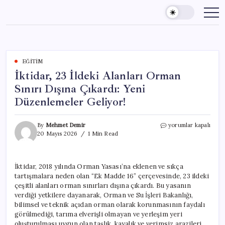
Skip
to
content
EĞITIM
İktidar, 23 İldeki Alanları Orman
Sınırı Dışına Çıkardı: Yeni
Düzenlemeler Geliyor!
İktidar,
By
Mehmet Demir
yorumlar kapalı
23
20 Mayıs 2026
1 Min Read
İldeki
Alanları
Orman
İktidar, 2018 yılında Orman Yasası’na eklenen ve sıkça
Sınırı
tartışmalara neden olan “Ek Madde 16” çerçevesinde, 23 ildeki
Dışına
Çıkardı:
çeşitli alanları orman sınırları dışına çıkardı. Bu yasanın
Yeni
verdiği yetkilere dayanarak, Orman ve Su İşleri Bakanlığı,
Düzenlemeler
bilimsel ve teknik açıdan orman olarak korunmasının faydalı
Geliyor!
görülmediği, tarıma elverişli olmayan ve yerleşim yeri
için
oluşturulması uygun olan taşlık, kayalık ve verimsiz arazileri