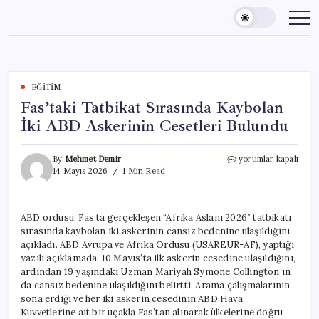
Skip
to
content
EĞITIM
Fas’taki Tatbikat Sırasında Kaybolan
İki ABD Askerinin Cesetleri Bulundu
Fas’taki
By
Mehmet Demir
yorumlar kapalı
Tatbikat
14 Mayıs 2026
1 Min Read
Sırasında
Kaybolan
İki
ABD ordusu, Fas’ta gerçekleşen “Afrika Aslanı 2026” tatbikatı
ABD
sırasında kaybolan iki askerinin cansız bedenine ulaşıldığını
Askerinin
Cesetleri
açıkladı. ABD Avrupa ve Afrika Ordusu (USAREUR-AF), yaptığı
Bulundu
yazılı açıklamada, 10 Mayıs’ta ilk askerin cesedine ulaşıldığını,
için
ardından 19 yaşındaki Uzman Mariyah Symone Collington’ın
da cansız bedenine ulaşıldığını belirtti. Arama çalışmalarının
sona erdiği ve her iki askerin cesedinin ABD Hava
Kuvvetlerine ait bir uçakla Fas’tan alınarak ülkelerine doğru