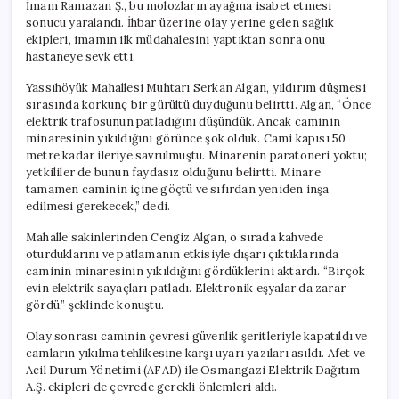
İmam Ramazan Ş., bu molozların ayağına isabet etmesi
sonucu yaralandı. İhbar üzerine olay yerine gelen sağlık
ekipleri, imamın ilk müdahalesini yaptıktan sonra onu
hastaneye sevk etti.
Yassıhöyük Mahallesi Muhtarı Serkan Algan, yıldırım düşmesi
sırasında korkunç bir gürültü duyduğunu belirtti. Algan, “Önce
elektrik trafosunun patladığını düşündük. Ancak caminin
minaresinin yıkıldığını görünce şok olduk. Cami kapısı 50
metre kadar ileriye savrulmuştu. Minarenin paratoneri yoktu;
yetkililer de bunun faydasız olduğunu belirtti. Minare
tamamen caminin içine göçtü ve sıfırdan yeniden inşa
edilmesi gerekecek,” dedi.
Mahalle sakinlerinden Cengiz Algan, o sırada kahvede
oturduklarını ve patlamanın etkisiyle dışarı çıktıklarında
caminin minaresinin yıkıldığını gördüklerini aktardı. “Birçok
evin elektrik sayaçları patladı. Elektronik eşyalar da zarar
gördü,” şeklinde konuştu.
Olay sonrası caminin çevresi güvenlik şeritleriyle kapatıldı ve
camların yıkılma tehlikesine karşı uyarı yazıları asıldı. Afet ve
Acil Durum Yönetimi (AFAD) ile Osmangazi Elektrik Dağıtım
A.Ş. ekipleri de çevrede gerekli önlemleri aldı.