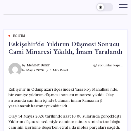
Skip
to
content
EĞITIM
Eskişehir’de Yıldırım Düşmesi Sonucu
Cami Minaresi Yıkıldı, İmam Yaralandı
Eskişehir’de
By
Mehmet Demir
yorumlar kapalı
Yıldırım
14 Mayıs 2026
1 Min Read
Düşmesi
Sonucu
Cami
Eskişehir’in Odunpazarı ilçesindeki Yassıköy Mahallesi’nde,
Minaresi
bir camiye yıldırım düşmesi sonucu minaresi yıkıldı. Olay
Yıkıldı,
İmam
sırasında caminin içinde bulunan imam Ramazan Ş.
Yaralandı
yaralanarak hastaneye kaldırıldı.
için
Olay, 14 Mayıs 2026 tarihinde saat 16.00 sularında gerçekleşti.
Yıldırım düşmesi nedeniyle caminin minaresinin beton bloğu,
caminin içerisine düşerken etrafa da moloz parçaları saçıldı.