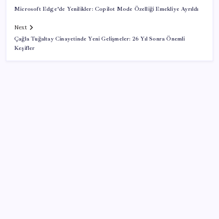
Microsoft Edge’de Yenilikler: Copilot Mode Özelliği Emekliye Ayrıldı
Next
Çağla Tuğaltay Cinayetinde Yeni Gelişmeler: 26 Yıl Sonra Önemli
Keşifler
SON YAZILAR
Türkiye’de obezite alarmı! Kadınlarda oran yüzde
40’a ulaştı
“Şanlıurfa’nın yarınlarına yakışan yuvaları”
Bir tarafta lüks bir tarafta yoksulluk büyüyor