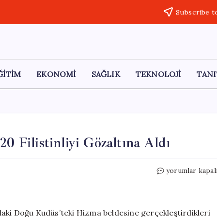
Subscribe t
ĞİTİM
EKONOMİ
SAĞLIK
TEKNOLOJİ
TANI
0 Filistinliyi Gözaltına Aldı
Doğu
yorumlar kapal
Kudüs’te
İsrail
Askerleri
20
ındaki Doğu Kudüs’teki Hizma beldesine gerçekleştirdikleri