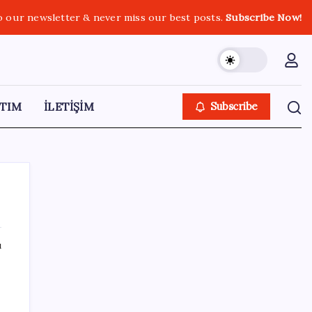
o our newsletter & never miss our best posts.
Subscribe Now!
TIM
İLETİŞİM
Subscribe
ı
SON YAZILAR
Türksat 3A Emekli Oluyor: SD Yayınlar
Bitiyor mu?