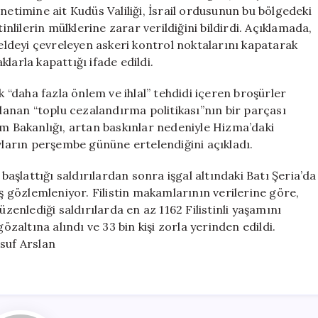
Filistinliyi
 yönetimine ait Kudüs Valiliği, İsrail ordusunun bu bölgedeki
Gözaltına
inlilerin mülklerine zarar verildiğini bildirdi. Açıklamada,
Aldı
beldeyi çevreleyen askeri kontrol noktalarını kapatarak
için
aklarla kapattığı ifade edildi.
k “daha fazla önlem ve ihlal” tehdidi içeren broşürler
ulanan “toplu cezalandırma politikası”nın bir parçası
im Bakanlığı, artan baskınlar nedeniyle Hizma’daki
avların perşembe gününe ertelendiğini açıkladı.
 başlattığı saldırılardan sonra işgal altındaki Batı Şeria’da
ış gözlemleniyor. Filistin makamlarının verilerine göre,
üzenlediği saldırılarda en az 1162 Filistinli yaşamını
i gözaltına alındı ve 33 bin kişi zorla yerinden edildi.
suf Arslan