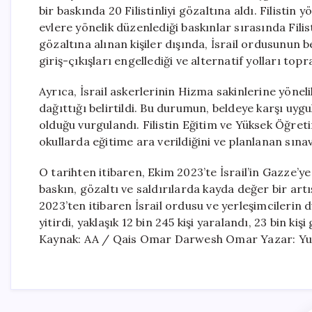
bir baskında 20 Filistinliyi gözaltına aldı. Filistin
evlere yönelik düzenlediği baskınlar sırasında Filist
gözaltına alınan kişiler dışında, İsrail ordusunun 
giriş-çıkışları engellediği ve alternatif yolları topr
Ayrıca, İsrail askerlerinin Hizma sakinlerine yöneli
dağıttığı belirtildi. Bu durumun, beldeye karşı uyg
olduğu vurgulandı. Filistin Eğitim ve Yüksek Öğret
okullarda eğitime ara verildiğini ve planlanan sın
O tarihten itibaren, Ekim 2023’te İsrail’in Gazze’ye
baskın, gözaltı ve saldırılarda kayda değer bir art
2023’ten itibaren İsrail ordusu ve yerleşimcilerin d
yitirdi, yaklaşık 12 bin 245 kişi yaralandı, 23 bin kiş
Kaynak: AA / Qais Omar Darwesh Omar Yazar: Yu