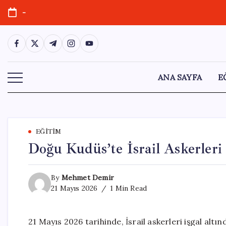
Skip
-
to
content
https://www.facebook.com/
https://twitter.com/
https://t.me/
https://www.instagram.com/
https://youtube.com/
ANA SAYFA
E
EĞITIM
Doğu Kudüs’te İsrail Askerleri 2
By
Mehmet Demir
21 Mayıs 2026
1 Min Read
21 Mayıs 2026 tarihinde, İsrail askerleri işgal alt