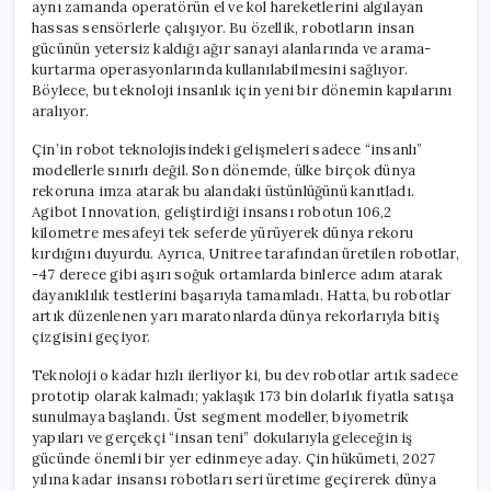
aynı zamanda operatörün el ve kol hareketlerini algılayan
hassas sensörlerle çalışıyor. Bu özellik, robotların insan
gücünün yetersiz kaldığı ağır sanayi alanlarında ve arama-
kurtarma operasyonlarında kullanılabilmesini sağlıyor.
Böylece, bu teknoloji insanlık için yeni bir dönemin kapılarını
aralıyor.
Çin’in robot teknolojisindeki gelişmeleri sadece “insanlı”
modellerle sınırlı değil. Son dönemde, ülke birçok dünya
rekoruna imza atarak bu alandaki üstünlüğünü kanıtladı.
Agibot Innovation, geliştirdiği insansı robotun 106,2
kilometre mesafeyi tek seferde yürüyerek dünya rekoru
kırdığını duyurdu. Ayrıca, Unitree tarafından üretilen robotlar,
-47 derece gibi aşırı soğuk ortamlarda binlerce adım atarak
dayanıklılık testlerini başarıyla tamamladı. Hatta, bu robotlar
artık düzenlenen yarı maratonlarda dünya rekorlarıyla bitiş
çizgisini geçiyor.
Teknoloji o kadar hızlı ilerliyor ki, bu dev robotlar artık sadece
prototip olarak kalmadı; yaklaşık 173 bin dolarlık fiyatla satışa
sunulmaya başlandı. Üst segment modeller, biyometrik
yapıları ve gerçekçi “insan teni” dokularıyla geleceğin iş
gücünde önemli bir yer edinmeye aday. Çin hükümeti, 2027
yılına kadar insansı robotları seri üretime geçirerek dünya