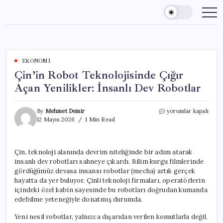
Skip
to
content
EKONOMI
Çin’in Robot Teknolojisinde Çığır
Açan Yenilikler: İnsanlı Dev Robotlar
Çin’in
By
Mehmet Demir
yorumlar kapalı
Robot
12 Mayıs 2026
1 Min Read
Teknolojisinde
Çığır
Açan
Çin, teknoloji alanında devrim niteliğinde bir adım atarak
Yenilikler:
insanlı dev robotları sahneye çıkardı. Bilim kurgu filmlerinde
İnsanlı
Dev
gördüğümüz devasa insansı robotlar (mecha) artık gerçek
Robotlar
hayatta da yer buluyor. Çinli teknoloji firmaları, operatörlerin
için
içindeki özel kabin sayesinde bu robotları doğrudan kumanda
edebilme yeteneğiyle donatmış durumda.
Yeni nesil robotlar, yalnızca dışarıdan verilen komutlarla değil,