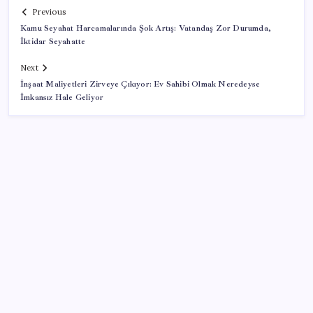
Previous
Kamu Seyahat Harcamalarında Şok Artış: Vatandaş Zor Durumda,
İktidar Seyahatte
Next
İnşaat Maliyetleri Zirveye Çıkıyor: Ev Sahibi Olmak Neredeyse
İmkansız Hale Geliyor
SON YAZILAR
PS5 Pro için PSSR 2.0 Güncellemesi Yolda: Tüm
Oyunlara Geliyor