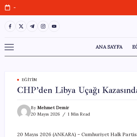
Skip
-
to
content
https://www.facebook.com/
https://twitter.com/
https://t.me/
https://www.instagram.com/
https://youtube.com/
ANA SAYFA
E
EĞITIM
CHP’den Libya Uçağı Kazasında 
By
Mehmet Demir
20 Mayıs 2026
1 Min Read
20 Mayıs 2026 (ANKARA) – Cumhuriyet Halk Partisi