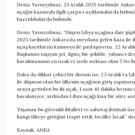
Deniz Yavuzyılmaz, 23 Aralık 2025 tarihinde Ankar
uçağın kazasıyla ilgili çarpıcı açıklamalarda bulun
bazı iddialarda bulundu.
Deniz Yavuzyılmaz, “Düşen Libya uçağına dair şüphel
2025 tarihinde Ankara’da meydana gelen kaza ile ilg
uçuş kayıtlarını kamuoyu ile paylaşıyoruz. 22 Ara
Başkanını taşıyan jet, ilginç bir şekilde, yabancı dev
havalimanının en uzak ve izole noktası olan 5 No’lu
Daha da dikkat çekici bir durum ise, 23 Aralık’ta 
ile düşman olan bir ülkenin uçağının giriş yapmasıyd
araya getirilen bu iki uçak, 1 saat 41 dakika boyu
havalanıyor, ardından Libya uçağı kısa bir süre so
Yaşanan bu güvenlik ihlalleri ve sabotaj ihtimali ü
hangi ülkeye gittiğini tespit ettik; bu ülke İsrail.” de
Kaynak: ANKA