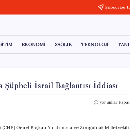
Subscribe t
ĞİTİM
EKONOMİ
SAĞLIK
TEKNOLOJİ
TANI
Şüpheli İsrail Bağlantısı İddiası
CHP’den
yorumlar kapal
Libya
Uçağı
Kazasında
Şüpheli
 (CHP) Genel Başkan Yardımcısı ve Zonguldak Milletvekili