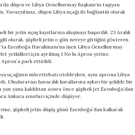
İsrail
a’da düşen ve Libya Genelkurmay Başkanı’nı taşıyan
Bağlantısı
du. Yavuzyılmaz, düşen Libya uçağı ile bağlantılı olarak
İddiası
için
i bir jetin uçuş kayıtlarına ulaşmayı başardık. 23 Aralık
ili olarak, şüpheli jetin o gün nereye gittiğini gösteren
lık’ta Esenboğa Havalimanı’na inen Libya Genelkurmay
let yetkilileri için ayrılmış 1 No’lu Apron yerine,
 Apron’a park ettirildi.
Libya uçağının mürettebatı oteldeyken, aynı aprona Libya
ı. Uluslararası havacılık kurallarına aykırı bir şekilde bir
nca yan yana kaldıktan sonra önce şüpheli jet Esenboğa’dan
nra Ankara sınırları içinde düşüyor.
zerine, şüpheli jetin düşüş günü Esenboğa’dan kalkarak
di.