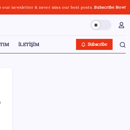
o our newsletter & never miss our best posts.
Subscribe Now!
TIM
İLETİŞİM
Subscribe
ı
SON YAZILAR
Türksat 3A Emekli Oluyor: SD Yayınlar
Bitiyor mu?