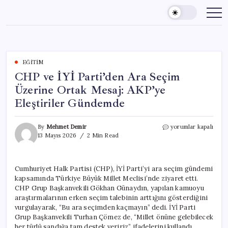
Skip
to
content
EĞITIM
CHP ve İYİ Parti’den Ara Seçim
Üzerine Ortak Mesaj: AKP’ye
Eleştiriler Gündemde
CHP
By
Mehmet Demir
yorumlar kapalı
ve
13 Mayıs 2026
2 Min Read
İYİ
Parti’den
Ara
Cumhuriyet Halk Partisi (CHP), İYİ Parti’yi ara seçim gündemi
Seçim
kapsamında Türkiye Büyük Millet Meclisi’nde ziyaret etti.
Üzerine
Ortak
CHP Grup Başkanvekili Gökhan Günaydın, yapılan kamuoyu
Mesaj:
araştırmalarının erken seçim talebinin arttığını gösterdiğini
AKP’ye
vurgulayarak, “Bu ara seçimden kaçmayın” dedi. İYİ Parti
Eleştiriler
Grup Başkanvekili Turhan Çömez de, “Millet önüne gelebilecek
Gündemde
her türlü sandığa tam destek veririz” ifadelerini kullandı.