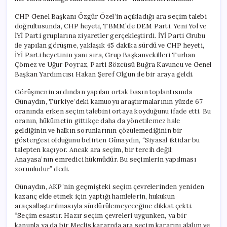
için
CHP Genel Başkanı Özgür Özel’in açıkladığı ara seçim talebi
doğrultusunda, CHP heyeti, TBMM’de DEM Parti, Yeni Yol ve
İYİ Parti gruplarına ziyaretler gerçekleştirdi. İYİ Parti Grubu
ile yapılan görüşme, yaklaşık 45 dakika sürdü ve CHP heyeti,
İYİ Parti heyetinin yanı sıra, Grup Başkanvekilleri Turhan
Çömez ve Uğur Poyraz, Parti Sözcüsü Buğra Kavuncu ve Genel
Başkan Yardımcısı Hakan Şeref Olgun ile bir araya geldi.
Görüşmenin ardından yapılan ortak basın toplantısında
Günaydın, Türkiye’deki kamuoyu araştırmalarının yüzde 67
oranında erken seçim talebini ortaya koyduğunu ifade etti. Bu
oranın, hükümetin gittikçe daha da yönetilemez hale
geldiğinin ve halkın sorunlarının çözülemediğinin bir
göstergesi olduğunu belirten Günaydın, “Siyasal iktidar bu
talepten kaçıyor. Ancak ara seçim, bir tercih değil;
Anayasa’nın emredici hükmüdür. Bu seçimlerin yapılması
zorunludur” dedi.
Günaydın, AKP’nin geçmişteki seçim çevrelerinden yeniden
kazanç elde etmek için yaptığı hamlelerin, hukukun
araçsallaştırılmasıyla sürdürülemeyeceğine dikkat çekti.
“Seçim esastır. Hazır seçim çevreleri uygunken, ya bir
kanunla ya da bir Meclis kararıyla ara seçim kararını alalım ve