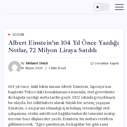
Skip
to
content
EĞITIM
Albert Einstein’ın 104 Yıl Önce Yazdığı
Notlar, 72 Milyon Liraya Satıldı
Albert
By
Mehmet Demir
yorumlar kapalı
Einstein’ın
16 Mayıs 2026
1 Min Read
104
Yıl
Önce
104 yıl önce, ünlü bilim insanı Albert Einstein, Japonya’nın
Yazdığı
başkenti Tokyo’daki konaklaması sırasında, otel görevlisine
Notlar,
72
iki kağıda yazdığı notla tarihe geçti. 1922 yılında gerçekleşen
Milyon
bu olayda, bir ödül haberi alarak büyük bir sevinç yaşayan
Liraya
Einstein, o an parası olmadığı için bahşiş veremediği otel
Satıldı
çalışanına, otelin antetli not kağıtlarından iki tanesini uzatıp
için
üzerine bazı düşünceler yazdı. Einstein, bu notları verirken
gülümseyerek, “Eğer şanslıysan, bu kağıtlar bir gün sana