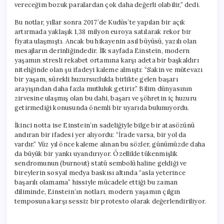
vereceğim bozuk paralardan çok daha değerli olabilir,” dedi.
Bu notlar, yıllar sonra 2017’de Kudüs’te yapılan bir açık
artırmada yaklaşık 1,38 milyon euroya satılarak rekor bir
fiyata ulaşmıştı. Ancak bu hikayenin asıl büyüsü, yazılı olan
mesajların derinliğindedir. İlk sayfada Einstein, modern
yaşamın stresli rekabet ortamına karşı adeta bir başkaldırı
niteliğinde olan şu ifadeyi kaleme almıştı: “Sakin ve mütevazı
bir yaşam, sürekli huzursuzlukla birlikte gelen başarı
arayışından daha fazla mutluluk getirir.” Bilim dünyasının
zirvesine ulaşmış olan bu dahi, başarı ve şöhretin iç huzuru
getirmediği konusunda önemli bir uyarıda bulunuyordu.
İkinci notta ise Einstein’ın sadeliğiyle bilge bir atasözünü
andıran bir ifadesi yer alıyordu: “İrade varsa, bir yol da
vardır.” Yüz yıl önce kaleme alınan bu sözler, günümüzde daha
da büyük bir yankı uyandırıyor. Özellikle tükenmişlik
sendromunun (burnout) statü sembolü haline geldiği ve
bireylerin sosyal medya baskısı altında “asla yeterince
başarılı olamama” hissiyle mücadele ettiği bu zaman
diliminde, Einstein’ın notları, modern yaşamın çılgın
temposuna karşı sessiz bir protesto olarak değerlendiriliyor.