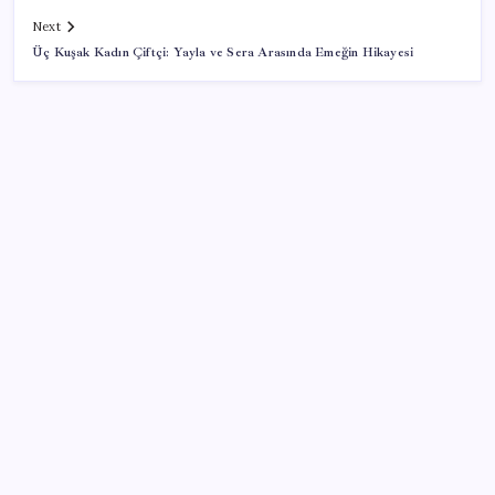
Next
Üç Kuşak Kadın Çiftçi: Yayla ve Sera Arasında Emeğin Hikayesi
SON YAZILAR
Türksat 3A Emekli Oluyor: SD Yayınlar Bitiyor mu?
Ünlü ekonomist Filiz Eryılmaz rakam verdi: İşte
altının geleceği seviye
Muhalefet ikinci çözüm sürecine ne diyor? Aceleye
ve çelişkilere eleştiri, barışa destek