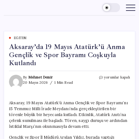
Skip
to
content
EĞITIM
Aksaray’da 19 Mayıs Atatürk’ü Anma
Gençlik ve Spor Bayramı Coşkuyla
Kutlandı
Aksaray’da
By
Mehmet Demir
yorumlar kapalı
19
20 Mayıs 2026
1 Min Read
Mayıs
Atatürk’ü
Anma
Aksaray, 19 Mayıs Atatürk’ü Anma Gençlik ve Spor Bayramı’nı
Gençlik
15 Temmuz Milli İrade Meydanı’nda gerçekleştirilen bir
ve
Spor
törenle büyük bir heyecanla kutladı. Etkinlik, Atatürk Anıtı’na
Bayramı
çelenk sunulması ile başladı. Tören, saygı duruşu ve ardından
Coşkuyla
İstiklal Marşı’nın okunmasıyla devam etti.
Kutlandı
için
Gençlik ve Spor İl Müdürü Arslan Yıldız, burada yaptığı