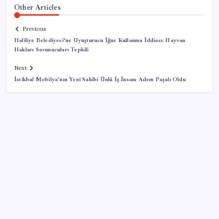
Other Articles
Previous
Haliliye Belediyesi’ne Uyuşturucu İğne Kullanma İddiası: Hayvan
Hakları Savunucuları Tepkili
Next
İstikbal Mobilya’nın Yeni Sahibi Ünlü İş İnsanı Adem Paşalı Oldu
SON YAZILAR
Türksat 3A Emekli Oluyor: SD Yayınlar Bitiyor mu?