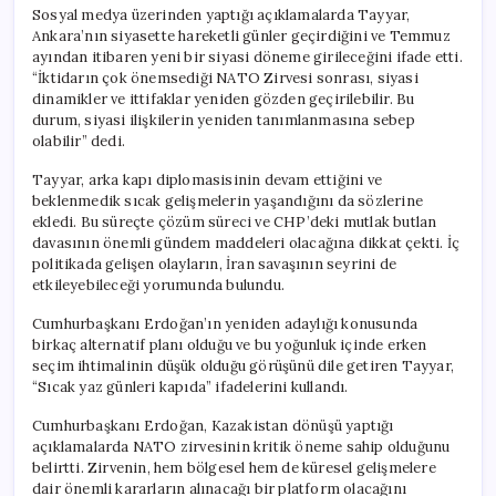
Sosyal medya üzerinden yaptığı açıklamalarda Tayyar,
Ankara’nın siyasette hareketli günler geçirdiğini ve Temmuz
ayından itibaren yeni bir siyasi döneme girileceğini ifade etti.
“İktidarın çok önemsediği NATO Zirvesi sonrası, siyasi
dinamikler ve ittifaklar yeniden gözden geçirilebilir. Bu
durum, siyasi ilişkilerin yeniden tanımlanmasına sebep
olabilir” dedi.
Tayyar, arka kapı diplomasisinin devam ettiğini ve
beklenmedik sıcak gelişmelerin yaşandığını da sözlerine
ekledi. Bu süreçte çözüm süreci ve CHP’deki mutlak butlan
davasının önemli gündem maddeleri olacağına dikkat çekti. İç
politikada gelişen olayların, İran savaşının seyrini de
etkileyebileceği yorumunda bulundu.
Cumhurbaşkanı Erdoğan’ın yeniden adaylığı konusunda
birkaç alternatif planı olduğu ve bu yoğunluk içinde erken
seçim ihtimalinin düşük olduğu görüşünü dile getiren Tayyar,
“Sıcak yaz günleri kapıda” ifadelerini kullandı.
Cumhurbaşkanı Erdoğan, Kazakistan dönüşü yaptığı
açıklamalarda NATO zirvesinin kritik öneme sahip olduğunu
belirtti. Zirvenin, hem bölgesel hem de küresel gelişmelere
dair önemli kararların alınacağı bir platform olacağını