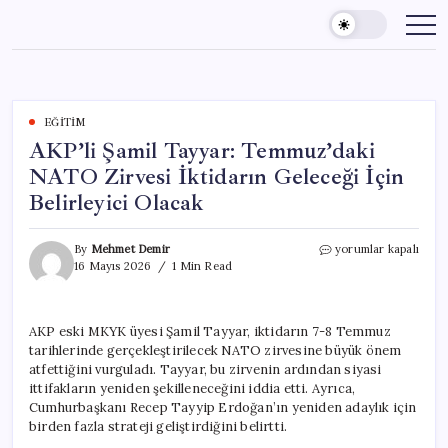
Skip
to
content
EĞITIM
AKP’li Şamil Tayyar: Temmuz’daki
NATO Zirvesi İktidarın Geleceği İçin
Belirleyici Olacak
AKP’li
By
Mehmet Demir
yorumlar kapalı
Şamil
16 Mayıs 2026
1 Min Read
Tayyar:
Temmuz’daki
NATO
AKP eski MKYK üyesi Şamil Tayyar, iktidarın 7-8 Temmuz
Zirvesi
tarihlerinde gerçekleştirilecek NATO zirvesine büyük önem
İktidarın
Geleceği
atfettiğini vurguladı. Tayyar, bu zirvenin ardından siyasi
İçin
ittifakların yeniden şekilleneceğini iddia etti. Ayrıca,
Belirleyici
Cumhurbaşkanı Recep Tayyip Erdoğan’ın yeniden adaylık için
Olacak
birden fazla strateji geliştirdiğini belirtti.
için