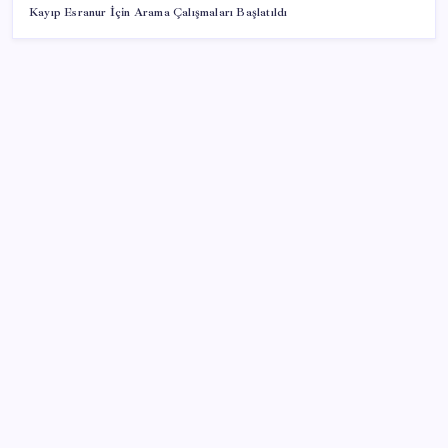
Kayıp Esranur İçin Arama Çalışmaları Başlatıldı
SON YAZILAR
Ünlü ekonomist Filiz Eryılmaz rakam verdi: İşte
altının geleceği seviye
Muhalefet ikinci çözüm sürecine ne diyor? Aceleye
ve çelişkilere eleştiri, barışa destek
Çanakkale Belediye Başkanı Muharrem Erkek YENİ
Parti’ye katıldı
LGS’de yerleştirme heyecanı… Sonuçlar açıklandı