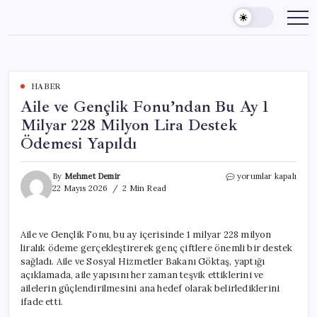
Skip
to
content
HABER
Aile ve Gençlik Fonu’ndan Bu Ay 1
Milyar 228 Milyon Lira Destek
Ödemesi Yapıldı
Aile
By
Mehmet Demir
yorumlar kapalı
ve
22 Mayıs 2026
2 Min Read
Gençlik
Fonu’ndan
Bu
Aile ve Gençlik Fonu, bu ay içerisinde 1 milyar 228 milyon
Ay
liralık ödeme gerçekleştirerek genç çiftlere önemli bir destek
1
Milyar
sağladı. Aile ve Sosyal Hizmetler Bakanı Göktaş, yaptığı
228
açıklamada, aile yapısını her zaman teşvik ettiklerini ve
Milyon
ailelerin güçlendirilmesini ana hedef olarak belirlediklerini
Lira
ifade etti.
Destek