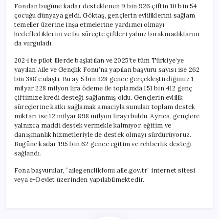
Fondan bugüne kadar desteklenen 9 bin 926 çiftin 10 bin 54
çocuğu dünyaya geldi. Göktaş, gençlerin evliliklerini sağlam
temeller üzerine inşa etmelerine yardımcı olmayı
hedeflediklerini ve bu süreçte çiftleri yalnız bırakmadıklarını
da vurguladı.
2024’te pilot illerde başlatılan ve 2025’te tüm Türkiye’ye
yayılan Aile ve Gençlik Fonu’na yapılan başvuru sayısı ise 262
bin 388’e ulaştı. Bu ay 5 bin 328 gence gerçekleştirdiğimiz 1
milyar 228 milyon lira ödeme ile toplamda 151 bin 412 genç
çiftimize kredi desteği sağlanmış oldu. Gençlerin evlilik
süreçlerine katkı sağlamak amacıyla sunulan toplam destek
miktarı ise 12 milyar 898 milyon lirayı buldu. Ayrıca, gençlere
yalnızca maddi destek vermekle kalmıyor, eğitim ve
danışmanlık hizmetleriyle de destek olmayı sürdürüyoruz.
Bugüne kadar 195 bin 62 gence eğitim ve rehberlik desteği
sağlandı.
Fona başvurular, “ailegenclikfonu.aile.gov.tr” internet sitesi
veya e-Devlet üzerinden yapılabilmektedir.