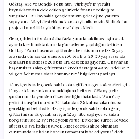
Ödemesi
Göktaş, Aile ve Gençlik Fonu’nun, Türkiye’nin yeraltı
Yapıldı
kaynaklarından elde edilen gelirlerle finanse edildiğini
için
vurguladı. “Bu kaynakla gençlerimizin geleceğine yatırım
yapıyoruz. Aileyi desteklemek amacıyla ülkemizin 81 ilinde bu
projeyi kararlılıkla yürütüyoruz.” diye ekledi.
Genç çiftlerin fondan daha fazla yararlanabilmesi için ocak
ayında kredi miktarlarında güncelleme yapıldığını belirten
Göktaş, “Fona başvuran çiftlerden her ikisinin de 18-25 yaş
arasında olması durumunda 250 bin lira, 26-29 yaş arasında
olmaları halinde ise 200 bin lira destek sağlıyoruz. Onaylanan
başvurulara sahip çiftlerimize kredi desteğini 48 ay vadeli ve 2
yıl geri ödemesiz olarak sunuyoruz.” bilgilerini paylaştı.
48 ay içerisinde çocuk sahibi olan çiftlerin geri ödemeleri için
12 ay erteleme imkanı sunulduğunu belirten Göktaş, gelir
şartlarının da yeniden düzenlendiğini hatırlattı. “Son 6 ay
gelirinin asgari ücretin 2,3 katından 2,5 katına çıkarılması
gerektiğini belirledik. 48 ay içinde çocuk sahibi olan genç
çiftlerimizin ilk çocukları için 12 ay hibe sağlıyor ve kalan
borçlarını ise 12 ay erteleyebiliyoruz. Erteleme süreci ile vade
süresi 60 aya kadar uzuyor. İkinci çocuk sahibi olunması
durumunda ise kalan borcun tamamını hibe ediyoruz.” dedi.