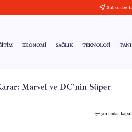
Subscribe t
ĞİTİM
EKONOMİ
SAĞLIK
TEKNOLOJİ
TANI
rar: Marvel ve DC’nin Süper
ABD
yorumlar kapal
Mahkemesinde
Önemli
Karar: