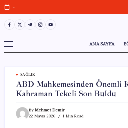
Skip
-
to
content
https://www.facebook.com/
https://twitter.com/
https://t.me/
https://www.instagram.com/
https://youtube.com/
ANA SAYFA
E
SAĞLIK
ABD Mahkemesinden Önemli Ka
Kahraman Tekeli Son Buldu
By
Mehmet Demir
22 Mayıs 2026
1 Min Read