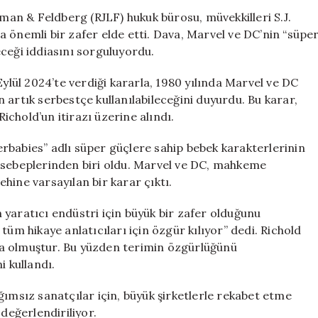
Marvel
an & Feldberg (RJLF) hukuk bürosu, müvekkilleri S.J.
ve
 önemli bir zafer elde etti. Dava, Marvel ve DC’nin “süpe
DC’nin
ceği iddiasını sorguluyordu.
Süper
Kahraman
Eylül 2024’te verdiği kararla, 1980 yılında Marvel ve DC
Tekeli
 artık serbestçe kullanılabileceğini duyurdu. Bu karar,
Son
chold’un itirazı üzerine alındı.
Buldu
için
rbabies” adlı süper güçlere sahip bebek karakterlerinin
 sebeplerinden biri oldu. Marvel ve DC, mahkeme
hine varsayılan bir karar çıktı.
yaratıcı endüstri için büyük bir zafer olduğunu
tüm hikaye anlatıcıları için özgür kılıyor” dedi. Richold
a olmuştur. Bu yüzden terimin özgürlüğünü
i kullandı.
ğımsız sanatçılar için, büyük şirketlerle rekabet etme
 değerlendiriliyor.