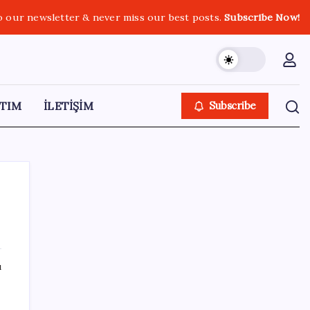
o our newsletter & never miss our best posts.
Subscribe Now!
TIM
İLETİŞİM
Subscribe
SON YAZILAR
ı
n
Türksat 3A Emekli Oluyor: SD Yayınlar
Bitiyor mu?