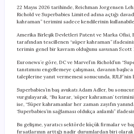
22 Mayıs 2026 tarihinde, Reichman Jorgensen Lehm
Richold ve Superbabies Limited adına açtığı davada
kahraman” terimini sadece kendilerinin kullanabile
Amerika Birleşik Devletleri Patent ve Marka Ofisi, 
tarafından tescillenen “süper kahraman” ifadesinin
terimin genel bir kavram olduğunu savunan Scott Ri
Euronews’e göre, DC ve Marvel’ın Richold’un “Supe
tanıtımını engellemeye çalışması, davanın başlıca
taleplerine yanıt vermemesi sonucunda, RJLF’nin le
Superbabies’in baş avukatı Adam Adler, bu sonucun 
vurgulayarak, “Bu karar, ‘süper kahraman’ terimini 
ise, “Süper kahramanlar her zaman zayıfın yanınd
‘Superbabies’in sağlaması oldukça anlamlı” ifadesin
Bu gelişme, yaratıcı sektörde küçük firmalar ve ba
fırsatlarının arttığı nadir durumlardan biri olarak