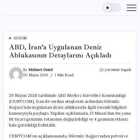
Skip
to
content
EĞITIM
ABD, İran’a Uygulanan Deniz
Ablukasının Detaylarını Açıkladı
ABD,
By
Mehmet Demir
yorumlar kapalı
İran’a
20 Mayıs 2026
1 Min Read
Uygulanan
Deniz
Ablukasının
20 Mayıs 2026 tarihinde ABD Merkez Kuvvetler Komutanlığı
Detaylarını
(CENTCOM), İran ile varılan ateşkesin ardından Hürmüz
Açıkladı
için
Boğazı’nda uygulanan deniz ablukasıyla ilgili önemli bilgileri
kamuoyuyla paylaştı. Yapılan açıklamada, 13 Nisan’dan bu yana
88 ticari geminin rotasının değiştirildiği ve 4 geminin etkisiz
hale getirildiği belirtildi.
CENTCOM’un açıklamasında, Hürmüz Boğazı’ndan petrol ve