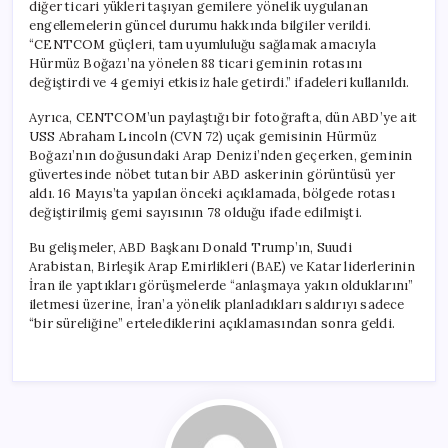
diğer ticari yükleri taşıyan gemilere yönelik uygulanan
engellemelerin güncel durumu hakkında bilgiler verildi.
“CENTCOM güçleri, tam uyumluluğu sağlamak amacıyla
Hürmüz Boğazı’na yönelen 88 ticari geminin rotasını
değiştirdi ve 4 gemiyi etkisiz hale getirdi.” ifadeleri kullanıldı.
Ayrıca, CENTCOM’un paylaştığı bir fotoğrafta, dün ABD’ye ait
USS Abraham Lincoln (CVN 72) uçak gemisinin Hürmüz
Boğazı’nın doğusundaki Arap Denizi’nden geçerken, geminin
güvertesinde nöbet tutan bir ABD askerinin görüntüsü yer
aldı. 16 Mayıs’ta yapılan önceki açıklamada, bölgede rotası
değiştirilmiş gemi sayısının 78 olduğu ifade edilmişti.
Bu gelişmeler, ABD Başkanı Donald Trump’ın, Suudi
Arabistan, Birleşik Arap Emirlikleri (BAE) ve Katar liderlerinin
İran ile yaptıkları görüşmelerde “anlaşmaya yakın olduklarını”
iletmesi üzerine, İran’a yönelik planladıkları saldırıyı sadece
“bir süreliğine” ertelediklerini açıklamasından sonra geldi.