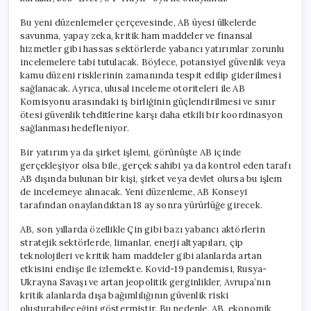
Bu yeni düzenlemeler çerçevesinde, AB üyesi ülkelerde
savunma, yapay zeka, kritik ham maddeler ve finansal
hizmetler gibi hassas sektörlerde yabancı yatırımlar zorunlu
incelemelere tabi tutulacak. Böylece, potansiyel güvenlik veya
kamu düzeni risklerinin zamanında tespit edilip giderilmesi
sağlanacak. Ayrıca, ulusal inceleme otoriteleri ile AB
Komisyonu arasındaki iş birliğinin güçlendirilmesi ve sınır
ötesi güvenlik tehditlerine karşı daha etkili bir koordinasyon
sağlanması hedefleniyor.
Bir yatırım ya da şirket işlemi, görünüşte AB içinde
gerçekleşiyor olsa bile, gerçek sahibi ya da kontrol eden tarafı
AB dışında bulunan bir kişi, şirket veya devlet olursa bu işlem
de incelemeye alınacak. Yeni düzenleme, AB Konseyi
tarafından onaylandıktan 18 ay sonra yürürlüğe girecek.
AB, son yıllarda özellikle Çin gibi bazı yabancı aktörlerin
stratejik sektörlerde, limanlar, enerji altyapıları, çip
teknolojileri ve kritik ham maddeler gibi alanlarda artan
etkisini endişe ile izlemekte. Kovid-19 pandemisi, Rusya-
Ukrayna Savaşı ve artan jeopolitik gerginlikler, Avrupa’nın
kritik alanlarda dışa bağımlılığının güvenlik riski
oluşturabileceğini göstermiştir. Bu nedenle, AB, ekonomik