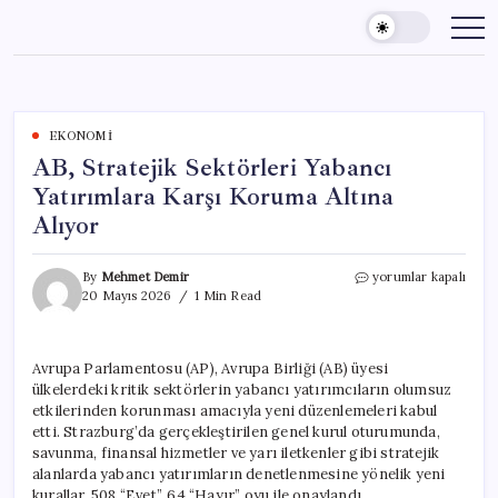
Skip
to
content
EKONOMI
AB, Stratejik Sektörleri Yabancı
Yatırımlara Karşı Koruma Altına
Alıyor
AB,
By
Mehmet Demir
yorumlar kapalı
Stratejik
20 Mayıs 2026
1 Min Read
Sektörleri
Yabancı
Yatırımlara
Avrupa Parlamentosu (AP), Avrupa Birliği (AB) üyesi
Karşı
ülkelerdeki kritik sektörlerin yabancı yatırımcıların olumsuz
Koruma
Altına
etkilerinden korunması amacıyla yeni düzenlemeleri kabul
Alıyor
etti. Strazburg’da gerçekleştirilen genel kurul oturumunda,
için
savunma, finansal hizmetler ve yarı iletkenler gibi stratejik
alanlarda yabancı yatırımların denetlenmesine yönelik yeni
kurallar, 508 “Evet”, 64 “Hayır” oyu ile onaylandı.