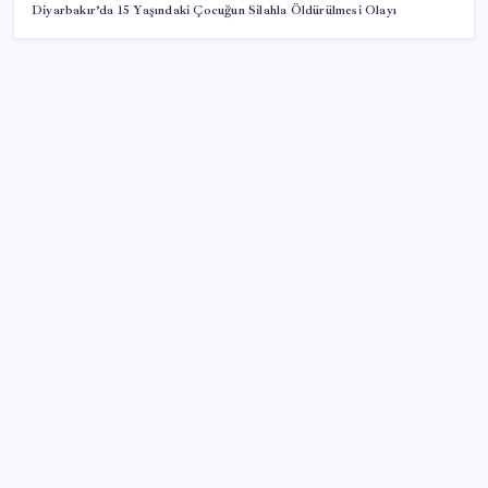
Diyarbakır’da 15 Yaşındaki Çocuğun Silahla Öldürülmesi Olayı
SON YAZILAR
Ünlü ekonomist Filiz Eryılmaz rakam verdi: İşte
altının geleceği seviye
Muhalefet ikinci çözüm sürecine ne diyor? Aceleye
ve çelişkilere eleştiri, barışa destek
Çanakkale Belediye Başkanı Muharrem Erkek YENİ
Parti’ye katıldı
LGS’de yerleştirme heyecanı… Sonuçlar açıklandı