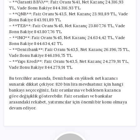
– **Garanti BBVA**: Faiz Oranı %41, Net Kazanç 24.316,93
TL, Vade Sonu Bakiye 844.316,93 TL
– **QNB**: Faiz Oranı %43,5, Net Kazanç 23.911,89 TL, Vade
Sonu Bakiye 843.911,89 TL
– **TEB**: Faiz Oranı %45, Net Kazanç 23.807,76 TL, Vade
Sonu Bakiye 843.807,76 TL
– **ING**: Faiz Oranı %45, Net Kazanç 24.634,42 TL, Vade
Sonu Bakiye 844.634,42 TL
– **Denizbank**: Faiz Oranı %43,5, Net Kazanç 26.196,75 TL,
Vade Sonu Bakiye 846.196,75 TL
– **Yapı Kredi**: Faiz Oranı %43,5, Net Kazanç 24.279,91 TL,
Vade Sonu Bakiye 844.279,91 TL
Bu tercihler arasında, Denizbank en yüksek net kazancı
sunarak dikkat çekiyor. 820 bin lira mevduatınız için hangi
bankayı seçeceğiniz, faiz oranlarına ve beklenen kazanca
göre değişiklik gösterebilir. Faiz oranları ve bankalar
arasındaki rekabet, yatırımcılar için önemli bir konu olmaya
devam ediyor.