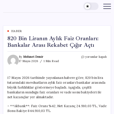
Skip
to
content
HABER
820 Bin Liranın Aylık Faiz Oranları:
Bankalar Arası Rekabet Çığır Açtı
820
By
Mehmet Demir
yorumlar kapalı
Bin
17 Mayıs 2026
1 Min Read
Liranın
Aylık
Faiz
17 Mayıs 2026 tarihinde yayınlanan habere göre, 820 bin lira
Oranları:
tutarındaki mevduatların aylık faiz oranları bankalar arasında
Bankalar
Arası
büyük farklılıklar göstermeye başladı. Aşağıda, çeşitli
Rekabet
bankaların sunduğu faiz oranları ve vade sonu bakiyeleri ile
Çığır
net kazançlar yer almaktadır.
Açtı
için
– **Akbank**: Faiz Oranı %42, Net Kazanç 24.910,03 TL, Vade
Sonu Bakiye 844.910,03 TL