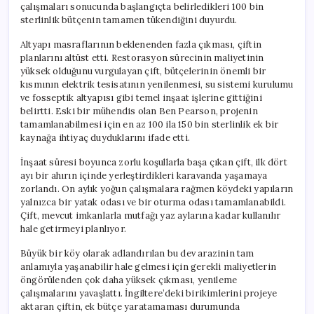
çalışmaları sonucunda başlangıçta belirledikleri 100 bin
sterlinlik bütçenin tamamen tükendiğini duyurdu.
Altyapı masraflarının beklenenden fazla çıkması, çiftin
planlarını altüst etti. Restorasyon sürecinin maliyetinin
yüksek olduğunu vurgulayan çift, bütçelerinin önemli bir
kısmının elektrik tesisatının yenilenmesi, su sistemi kurulumu
ve fosseptik altyapısı gibi temel inşaat işlerine gittiğini
belirtti. Eski bir mühendis olan Ben Pearson, projenin
tamamlanabilmesi için en az 100 ila 150 bin sterlinlik ek bir
kaynağa ihtiyaç duyduklarını ifade etti.
İnşaat süresi boyunca zorlu koşullarla başa çıkan çift, ilk dört
ayı bir ahırın içinde yerleştirdikleri karavanda yaşamaya
zorlandı. On aylık yoğun çalışmalara rağmen köydeki yapıların
yalnızca bir yatak odası ve bir oturma odası tamamlanabildi.
Çift, mevcut imkanlarla mutfağı yaz aylarına kadar kullanılır
hale getirmeyi planlıyor.
Büyük bir köy olarak adlandırılan bu dev arazinin tam
anlamıyla yaşanabilir hale gelmesi için gerekli maliyetlerin
öngörülenden çok daha yüksek çıkması, yenileme
çalışmalarını yavaşlattı. İngiltere’deki birikimlerini projeye
aktaran çiftin, ek bütçe yaratamaması durumunda