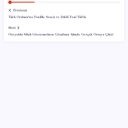
Previous
Türk Ordusu’na Yenilik: Sessiz ve Etkili Yeni Tüfek
Next
Otoyolda Silah Göstermekten Gözaltına Alındı: Gerçek Ortaya Çıktı!
SON YAZILAR
Türksat 3A Emekli Oluyor: SD Yayınlar Bitiyor mu?
Ünlü ekonomist Filiz Eryılmaz rakam verdi: İşte
altının geleceği seviye