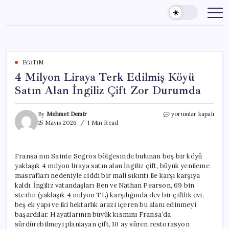
Skip
to
content
EĞITIM
4 Milyon Liraya Terk Edilmiş Köyü
Satın Alan İngiliz Çift Zor Durumda
4
By
Mehmet Demir
yorumlar kapalı
Milyon
15 Mayıs 2026
1 Min Read
Liraya
Terk
Edilmiş
Fransa’nın Sainte Segros bölgesinde bulunan boş bir köyü
Köyü
yaklaşık 4 milyon liraya satın alan İngiliz çift, büyük yenileme
Satın
Alan
masrafları nedeniyle ciddi bir mali sıkıntı ile karşı karşıya
İngiliz
kaldı. İngiliz vatandaşları Ben ve Nathan Pearson, 69 bin
Çift
sterlin (yaklaşık 4 milyon TL) karşılığında dev bir çiftlik evi,
Zor
beş ek yapı ve iki hektarlık arazi içeren bu alanı edinmeyi
Durumda
başardılar. Hayatlarının büyük kısmını Fransa’da
için
sürdürebilmeyi planlayan çift, 10 ay süren restorasyon