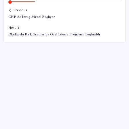
Previous
CHP’de İhraç Süreci Başlıyor
Next
Okullarda Risk Gruplarına Özel İzleme Programı Başlatıldı
SON YAZILAR
Türksat 3A Emekli Oluyor: SD Yayınlar Bitiyor mu?
Ünlü ekonomist Filiz Eryılmaz rakam verdi: İşte
altının geleceği seviye