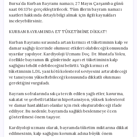
Bursa’da Kurban Bayramı namazı, 27 Mayıs Çarşamba günü
saat 06:13’te gerçekleştirilecek. Tüm illerin bayram namazı
saatleri hakkında detaylı bilgi almak için ilgili kaynakları
inceleyebilirsiniz.
KURBAN BAYRAMINDA ET TÜKETİMİNE DİKKAT!
Kurban Bayramı sırasında artan kırmızı et tüketiminin kalp ve
damar sağlığı üzerinde olumsuz etkileri olabileceği konusunda
uyarılar yapılıyor. Kardiyoloji Uzmanı Doç. Dr. Mustafa Yolcu,
özellikle bayramın ilk günlerinde aşırı et tüketiminin kalp
sağlığını tehdit edebileceğini belirtti. Yağlı kırmızı et
tüketiminin LDL yani kötü kolesterol seviyesini artırabileceği
ve tansiyonu yükseltebileceği konusunda dikkatli olunması
gerektiğini vurguladı.
Bayram sofralarında sıkça tercih edilen yağlı etler, kavurma,
sakatat ve şerbetli tatlıların hipertansiyon, yüksek kolesterol
ve damar hastalıkları olanlar için risk oluşturabileceği ifade
ediliyor. Bu nedenle, bayramda sağlıklı beslenmeye özen
gösterilmesi önem taşıyor.
Kardiyoloji uzmanı olarak, bayramda tüketim miktarına dikkat
edilmesinin, kalp sağlığını korumak adına büyük önem