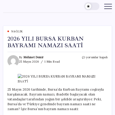
Skip
to
content
SAĞLIK
2026 YILI BURSA KURBAN
BAYRAMI NAMAZI SAATİ
2026
By
Mehmet Demir
yorumlar kapalı
YILI
25 Mayıs 2026
1 Min Read
BURSA
KURBAN
BAYRAMI
NAMAZI
SAATİ
için
25 Mayıs 2026 tarihinde, Bursa’da Kurban Bayramı coşkuyla
karşılanacak. Bayram namazı, ibadetle başlayacak olan
vatandaşlar tarafından yoğun bir şekilde araştırılıyor. Peki,
Bursa’da ve Türkiye genelinde bayram namazı saati ne
zaman? İşte Bursa’nın bayram namazı saati: