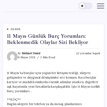
Skip
to
content
HABER
11 Mayıs Günlük Burç Yorumları:
Beklenmedik Olaylar Sizi Bekliyor
11
By
Mehmet Demir
yorumlar kapalı
Mayıs
11 Mayıs 2026
2 Min Read
Günlük
Burç
Yorumları:
11 Mayıs’ta burçlar için yoğun bir iletişim trafiği, sürpriz
Beklenmedik
gelişmeler ve duygusal dönüşümler söz konusu. Bazı burçlar
Olaylar
Sizi
kariyer ve maddi konularda önemli adımlar atarken, diğerleri
Bekliyor
aşk hayatında yeni fırsatlarla karşılaşabilir. İşte 11 Mayıs tarihli
için
burç yorumları…
**KOÇ**
Bugün sürpriz bir telefon ya da mesaj, planlarınızı