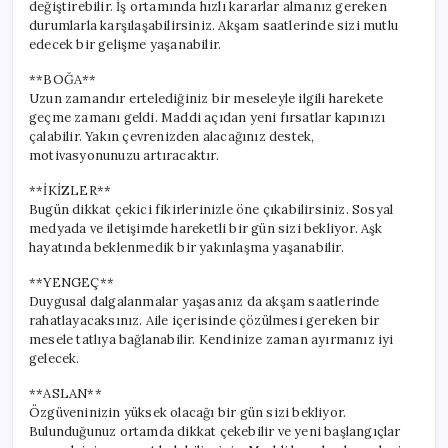
değiştirebilir. İş ortamında hızlı kararlar almanız gereken
durumlarla karşılaşabilirsiniz. Akşam saatlerinde sizi mutlu
edecek bir gelişme yaşanabilir.
**BOĞA**
Uzun zamandır ertelediğiniz bir meseleyle ilgili harekete
geçme zamanı geldi. Maddi açıdan yeni fırsatlar kapınızı
çalabilir. Yakın çevrenizden alacağınız destek,
motivasyonunuzu artıracaktır.
**İKİZLER**
Bugün dikkat çekici fikirlerinizle öne çıkabilirsiniz. Sosyal
medyada ve iletişimde hareketli bir gün sizi bekliyor. Aşk
hayatında beklenmedik bir yakınlaşma yaşanabilir.
**YENGEÇ**
Duygusal dalgalanmalar yaşasanız da akşam saatlerinde
rahatlayacaksınız. Aile içerisinde çözülmesi gereken bir
mesele tatlıya bağlanabilir. Kendinize zaman ayırmanız iyi
gelecek.
**ASLAN**
Özgüveninizin yüksek olacağı bir gün sizi bekliyor.
Bulunduğunuz ortamda dikkat çekebilir ve yeni başlangıçlar