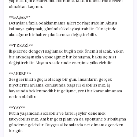
yapmak için cesaret bulabilirsiniz. Maddi konularda aceleci
olmaktan kaçının.
**BAŞAK**
Detaylara fazla odaklanmanız işleri zorlaştırabilir. Akışta
kalmaya çalışmak, gününüzü kolaylaştırabilir. Gün içinde
alacağınız bir haber, planlarınızı değiştirebilir.
**TERAZİ**
İlişkilerde dengeyi sağlamak bugün çok önemli olacak. Yakın
bir arkadaşınızla yapacağınız bir konuşma, bakış açınızı
değiştirebilir. Akşam saatlerinde enerjiniz yükselebilir.
**AKREP**
Sezgilerinizin güçlü olacağı bir gün. İnsanların gerçek
niyetlerini anlama konusunda başarılı olabilirsiniz. İş
hayatında beklenmedik bir gelişme, yeni bir karar almanıza
neden olabilir.
**YAY**
Rutin yaşamdan sıkılabilir ve farklı şeyler denemek
isteyebilirsiniz. Ani bir gezi planı ya da spontane bir buluşma
gündeme gelebilir. Duygusal konularda net olmanız gereken
bir gün.